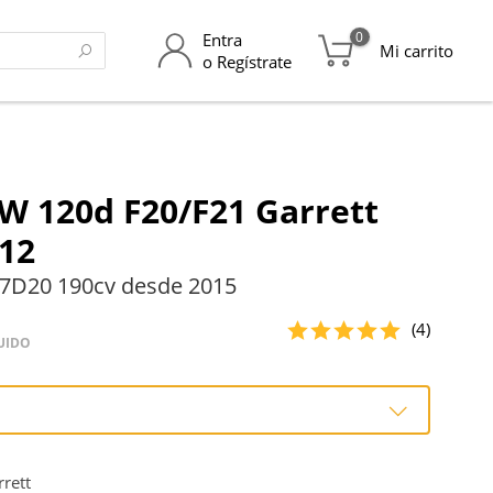
0
Entra
Mi carrito
o Regístrate
 120d F20/F21 Garrett
12
7D20 190cv desde 2015
(4)
UIDO
o
rett