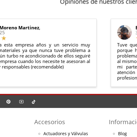
Opiniones de nuestros clie
anel de usuario
en nuestra web puedes ver en todo momento el
ntías cumplen con la legislación vigente. Consulta nuestras
condi
o debe haber sido montado ni manipulado
rse en su
embalaje original
y en
perfectas condiciones
 Moreno Martinez
,
025
a esta empresa años y un servicio muy
Tuve que
materiales ya que nunca tuve problema a
porque h
ún turbo re acondicionado de ellos seguiré
problema 
mpresa cuando los necesite te asesoran al
al mismo 
 responsables (recomendable)
mi part
atención
profesion
Accesorios
Informac
Actuadores y Válvulas
Blog