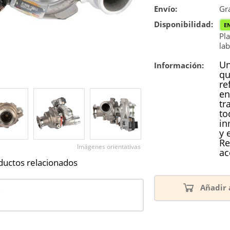
Envío:
Reconstrucc
Gra
Disponibilidad:
E
Pla
lab
Un
Información:
qu
re
en
tr
to
in
y 
Re
Imágenes orientativas
ac
ductos relacionados
Añadir 
6