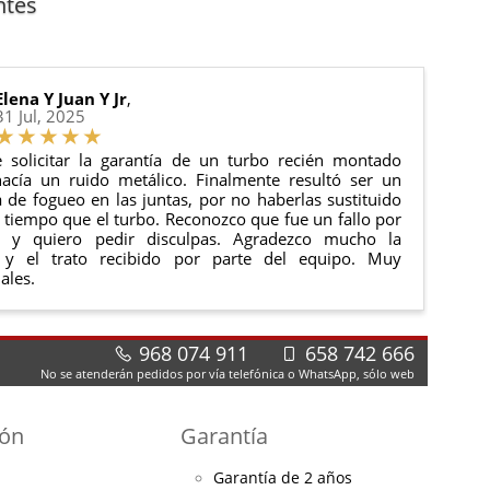
ntes
 estado de tu pedido.
ciones generales
para más información.
Elena Y Juan Y Jr
,
31 Jul, 2025
 solicitar la garantía de un turbo recién montado
acía un ruido metálico. Finalmente resultó ser un
de fogueo en las juntas, por no haberlas sustituido
tiempo que el turbo. Reconozco que fue un fallo por
e y quiero pedir disculpas. Agradezco mucho la
 y el trato recibido por parte del equipo. Muy
ales.
968 074 911
658 742 666
No se atenderán pedidos por vía telefónica o WhatsApp, sólo web
ión
Garantía
Garantía de 2 años