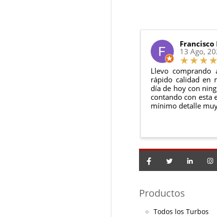
Además, desde tu
p
Todas nuestras gara
Condiciones:
El producto
n
Debe devolve
Francisco
13 Ago, 2
Llevo comprando 
rápido calidad en 
día de hoy con ning
contando con esta e
mínimo detalle muy
Productos
Todos los Turbos