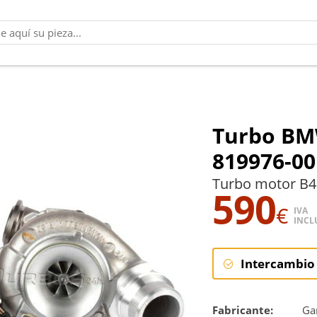
Turbo BMW
819976-00
Turbo motor B4
590
€
IVA
INCL
Intercambio
Intercambi
Fabricante:
Gar