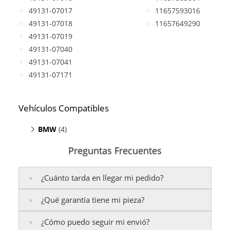
49131-07017
11657593016
49131-07018
11657649290
49131-07019
49131-07040
49131-07041
49131-07171
Vehículos Compatibles
BMW
(4)
1 er M coupé 3.0
((E82), motor N54B30)
Preguntas Frecuentes
335i E90/E91/E92/E93
(motor N54B30)
Z4 35i
((E89), motor N54B30)
¿Cuánto tarda en llegar mi pedido?
Z4 35i
((E89), motor N54B30)
¿Qué garantía tiene mi pieza?
Península:
Entregamos en un plazo estimado de
24
a 48 horas laborables
, si realizas tu pedido antes de
¿Cómo puedo seguir mi envió?
las
17:00 h
.
La garantía varía según el tipo de producto: