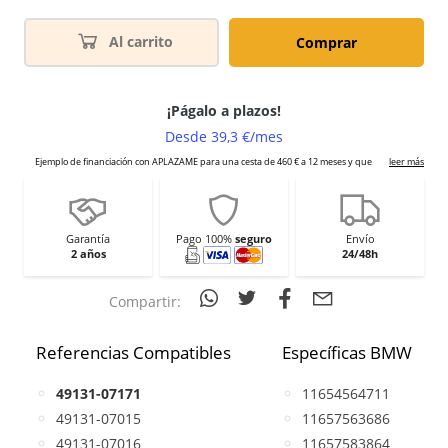
Al carrito
Comprar
Garantía
Pago 100%
seguro
Envío
2 años
24/48h
Compartir:
Referencias Compatibles
Específicas BMW
49131-07171
11654564711
49131-07015
11657563686
49131-07016
11657583864