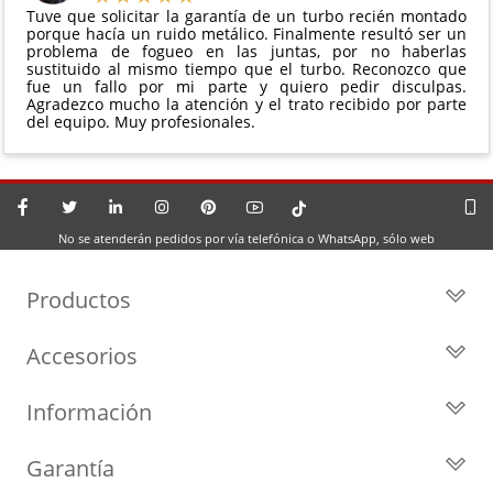
Tuve que solicitar la garantía de un turbo recién montado
porque hacía un ruido metálico. Finalmente resultó ser un
problema de fogueo en las juntas, por no haberlas
sustituido al mismo tiempo que el turbo. Reconozco que
fue un fallo por mi parte y quiero pedir disculpas.
Agradezco mucho la atención y el trato recibido por parte
del equipo. Muy profesionales.
No se atenderán pedidos por vía telefónica o WhatsApp, sólo web
Productos
Todos los Turbos
Accesorios
Turbos por Marca
Actuadores y Válvulas
Turbos Nuevos
Información
Geometrías
Turbos de Intercambio
Blog
Inyección
Cartuchos
Garantía
Privacidad y Aviso Legal
Sensores
Reconstrucción de Turbos