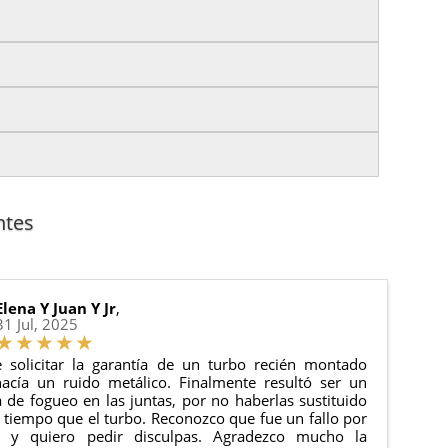
izas tu pedido antes de las
17:00 h
.
es.
nto del pedido para que puedas localizar tu paquete
uación).
anque y compresores de aire acondicionado.
cha de entrega.
ntes
 estado de tu pedido.
ciones generales
para más información.
Elena Y Juan Y Jr
,
31 Jul, 2025
 solicitar la garantía de un turbo recién montado
acía un ruido metálico. Finalmente resultó ser un
de fogueo en las juntas, por no haberlas sustituido
tiempo que el turbo. Reconozco que fue un fallo por
e y quiero pedir disculpas. Agradezco mucho la