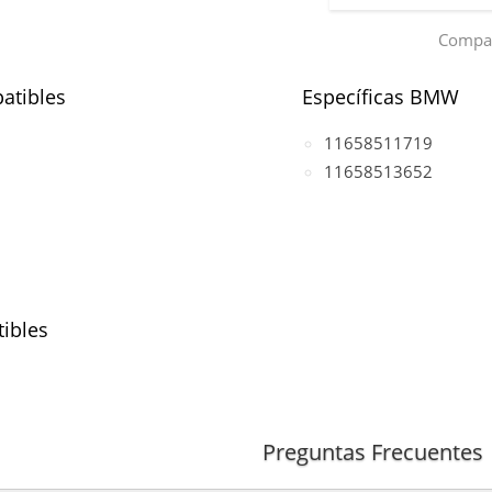
Compar
atibles
Específicas BMW
11658511719
11658513652
ibles
tor B37C15U0)
otor B37C15U0)
Preguntas Frecuentes
otor B37C15U0)
otor B37C15U0)