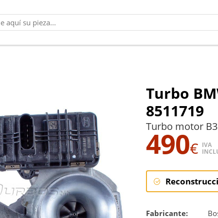
Turbo BM
8511719
Turbo motor B3
490
€
IVA
INCL
Reconstrucc
Reconstruc
Fabricante:
Bo