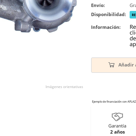
Envío:
Gra
Disponibilidad:
R
Re
Información:
cl
de
ap
Añadir 
Imágenes orientativas
Garantía
2 años