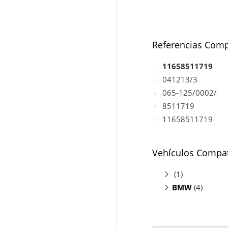
Referencias Comp
11658511719
041213/3
065-125/0002/
8511719
11658511719
Vehículos Compat
(1)
BMW
F55/F56
(4)
(mo
214d F45
(m
216d F45
(m
216d F46
(m