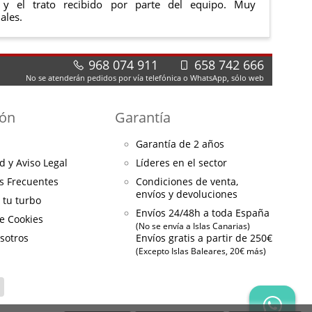
 y el trato recibido por parte del equipo. Muy
ales.
968 074 911
658 742 666
No se atenderán pedidos por vía telefónica o WhatsApp, sólo web
ión
Garantía
Garantía de 2 años
d y Aviso Legal
Líderes en el sector
s Frecuentes
Condiciones de venta,
envíos y devoluciones
a tu turbo
Envíos 24/48h a toda España
de Cookies
(No se envía a Islas Canarias)
sotros
Envíos gratis a partir de 250€
(Excepto Islas Baleares, 20€ más)