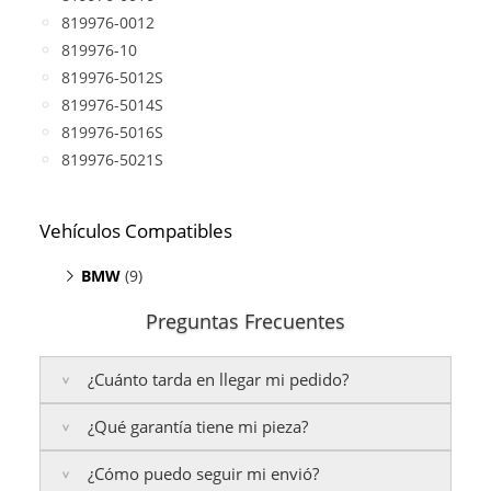
819976-0012
819976-10
819976-5012S
819976-5014S
819976-5016S
819976-5021S
Vehículos Compatibles
BMW
(9)
120d F20/F21
(motor B47D20)
Preguntas Frecuentes
220d F22/F23
(motor B47D20)
320d F30/F31/F34
(motor B47D20)
¿Cuánto tarda en llegar mi pedido?
420d F32
(motor B47D20)
520d F10/F11
(motor B47D20)
¿Qué garantía tiene mi pieza?
Península:
Entregamos en un plazo estimado de
24
520d G30
(motor B47D20)
a 48 horas laborables
, si realizas tu pedido antes de
X3 F25
(motor B47D20)
¿Cómo puedo seguir mi envió?
las
17:00 h
.
La garantía varía según el tipo de producto: