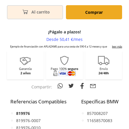
Al carrito
Comprar
Garantía
Pago 100%
seguro
Envío
2 años
24/48h
Compartir:
Referencias Compatibles
Específicas BMW
819976
857008207
819976-0007
11658570083
819976-0010