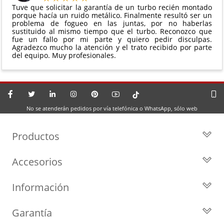
Tuve que solicitar la garantía de un turbo recién montado
porque hacía un ruido metálico. Finalmente resultó ser un
problema de fogueo en las juntas, por no haberlas
sustituido al mismo tiempo que el turbo. Reconozco que
fue un fallo por mi parte y quiero pedir disculpas.
Agradezco mucho la atención y el trato recibido por parte
del equipo. Muy profesionales.
No se atenderán pedidos por vía telefónica o WhatsApp, sólo web
Productos
Todos los Turbos
Accesorios
Turbos por Marca
Actuadores y Válvulas
Turbos Nuevos
Información
Geometrías
Turbos de Intercambio
Blog
Inyección
Cartuchos
Garantía
Privacidad y Aviso Legal
Sensores
Reconstrucción de Turbos