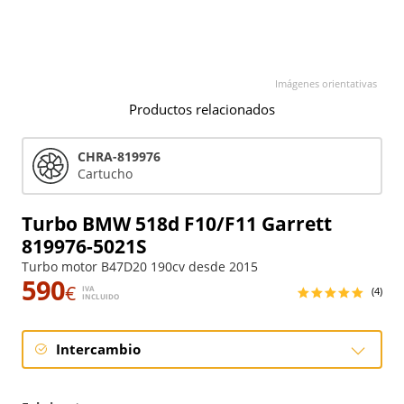
Imágenes orientativas
Productos relacionados
CHRA-819976
Cartucho
Turbo BMW 518d F10/F11 Garrett
819976-5021S
Turbo motor B47D20 190cv desde 2015
590
€
IVA
(4)
INCLUIDO
Intercambio
Intercambio