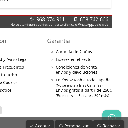
968 074 911
658 742 666
No se atenderán pedidos por vía telefónica o WhatsApp, sólo web
ión
Garantía
Garantía de 2 años
d y Aviso Legal
Líderes en el sector
s Frecuentes
Condiciones de venta,
envíos y devoluciones
a tu turbo
Envíos 24/48h a toda España
de Cookies
(No se envía a Islas Canarias)
sotros
Envíos gratis a partir de 250€
(Excepto Islas Baleares, 20€ más)
Aceptar
Personalizar
Rechazar