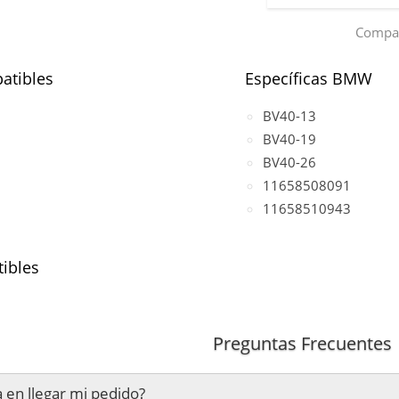
Compar
atibles
Específicas BMW
BV40-13
BV40-19
BV40-26
11658508091
11658510943
ibles
31/F34
(motor N57D30)
Preguntas Frecuentes
33/F36
(motor N57D30)
10/F11
(motor N57D30)
 en llegar mi pedido?
12/F13
(motor N57D30)