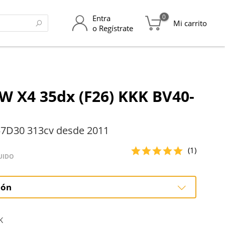
0
Entra
Mi carrito
o Regístrate
 X4 35dx (F26) KKK BV40-
7D30 313cv desde 2011
(1)
UIDO
ión
ción
K