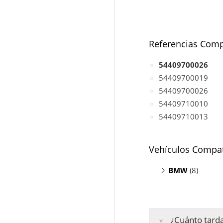
Referencias Comp
54409700026
54409700019
54409700026
54409710010
54409710013
Vehículos Compat
BMW
(8)
335d F30/F
435d F32/F
535d F07/F
¿Cuánto tarda
640d F06/F