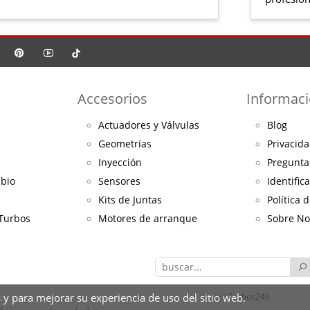
Accesorios
Informac
Actuadores y Válvulas
Blog
Geometrías
Privacida
Inyección
Pregunta
mbio
Sensores
Identific
Kits de Juntas
Política 
 Turbos
Motores de arranque
Sobre No
 y para mejorar su experiencia de uso del sitio web.
©2026
Turbos24h