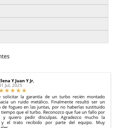
izas tu pedido antes de las
17:00 h
.
es.
nto del pedido para que puedas localizar tu paquete
uación).
anque y compresores de aire acondicionado.
cha de entrega.
ntes
 estado de tu pedido.
ciones generales
para más información.
Elena Y Juan Y Jr
,
31 Jul, 2025
 solicitar la garantía de un turbo recién montado
acía un ruido metálico. Finalmente resultó ser un
de fogueo en las juntas, por no haberlas sustituido
tiempo que el turbo. Reconozco que fue un fallo por
e y quiero pedir disculpas. Agradezco mucho la
 y el trato recibido por parte del equipo. Muy
ales.