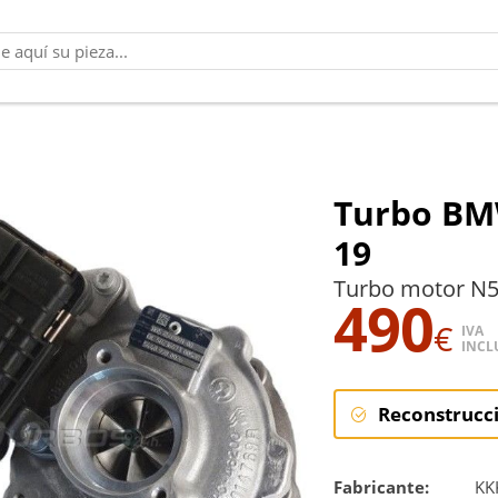
Turbo BMW
19
Turbo motor N5
490
€
IVA
INCL
Reconstrucc
Reconstruc
Fabricante:
KK