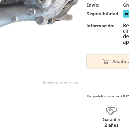
Envío:
Gra
Disponibilidad:
R
Re
Información:
cl
de
ap
Añadir 
Imágenes orientativas
Garantía
2 años