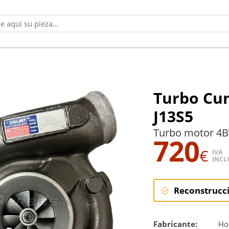
Turbo Cum
J13S5
Turbo motor 4B
720
€
IVA
INCL
Reconstrucc
Reconstruc
Fabricante:
Ho