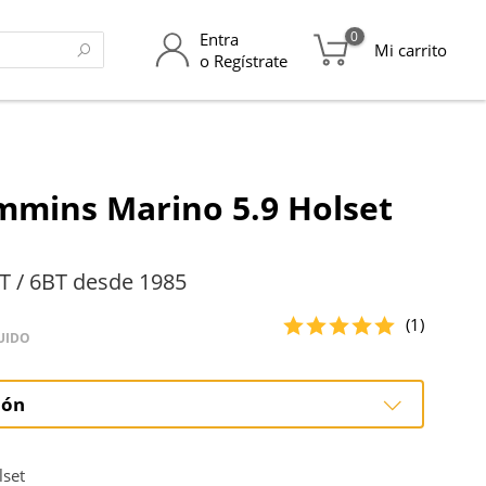
0
Entra
Mi carrito
o Regístrate
mins Marino 5.9 Holset
T / 6BT desde 1985
(1)
UIDO
ión
ción
lset