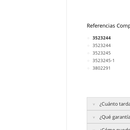
Referencias Comp
3523244
3523244
3523245
3523245-1
3802291
¿Cuánto tarda
¿Qué garantía
Península:
Entrega
¿Cómo puedo 