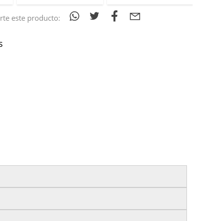
te este producto:
s
izas tu pedido antes de las
17:00 h
.