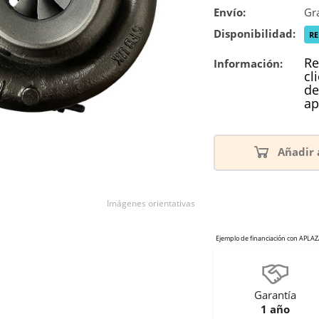
Envío:
Gra
Disponibilidad:
R
Re
Información:
cl
de
ap
Añadir 
Imágenes orientativas
Garantía
1 año