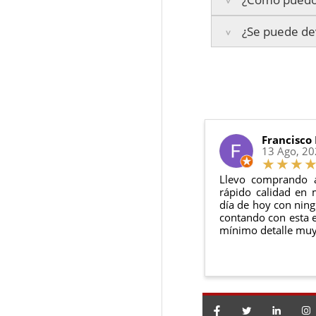
Islas Baleares:
El t
La garantía varía se
Los plazos pueden va
¿Se puede dev
3 años de ga
Te enviaremos un co
2 años de ga
en todo momento.
6 meses de g
Sí, puedes devolver
Además, desde tu
p
Todas nuestras gara
Condiciones:
El producto
n
Debe devolve
Francisco
13 Ago, 2
Llevo comprando 
rápido calidad en 
día de hoy con ning
contando con esta e
mínimo detalle muy