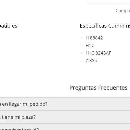
Compar
atibles
Específicas Cummin
H 88842
H1C
H1C-8243AF
J13S5
Preguntas Frecuentes
 en llegar mi pedido?
 tiene mi pieza?
mos en un plazo estimado de
24 a 48 horas laborables
, si real
seguir mi envió?