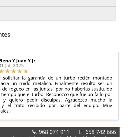
es.
nto del pedido para que puedas localizar tu paquete
uación).
anque y compresores de aire acondicionado.
cha de entrega.
ntes
 estado de tu pedido.
ciones generales
para más información.
Elena Y Juan Y Jr
,
31 Jul, 2025
 solicitar la garantía de un turbo recién montado
acía un ruido metálico. Finalmente resultó ser un
de fogueo en las juntas, por no haberlas sustituido
tiempo que el turbo. Reconozco que fue un fallo por
e y quiero pedir disculpas. Agradezco mucho la
 y el trato recibido por parte del equipo. Muy
ales.
968 074 911
658 742 666