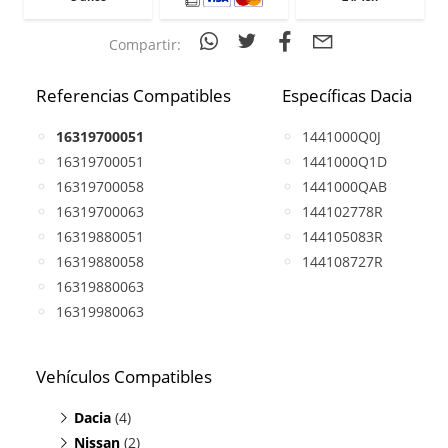
Compartir:
Referencias Compatibles
Específicas Dacia
16319700051
1441000Q0J
16319700051
1441000Q1D
16319700058
1441000QAB
16319700063
144102778R
16319880051
144105083R
16319880058
144108727R
16319880063
16319980063
Vehículos Compatibles
Dacia
(4)
Nissan
Logan MCV II 1.0
(2)
(TCe, motor H4D 450 / H4D