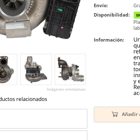
Envío:
Reconstrucc
Gra
Disponibilidad:
E
Nuevo
Pla
lab
Reforzado
Un
Información:
qu
re
en
tr
to
in
y 
Re
Imágenes orientativas
ac
ductos relacionados
Añadir 
8