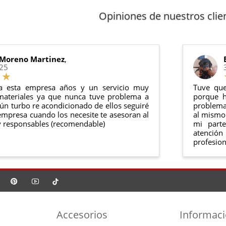
arantía
: Inyectores de intercambio, actuadores, motores de arr
251
(motor OM642)
 cualquier producto en el plazo de
14 días naturales
desde la fe
Opiniones de nuestros clie
anel de usuario
en nuestra web puedes ver en todo momento el
 CDI
(motor OM642)
ntías cumplen con la legislación vigente. Consulta nuestras
condi
 CDI
(motor OM642)
 CDI
(motor OM642)
o debe haber sido montado ni manipulado
rse en su
embalaje original
y en
perfectas condiciones
 Moreno Martinez
,
 CDI
(motor OM642)
025
DI W639
(motor OM642)
I W639
(motor OM642)
a esta empresa años y un servicio muy
Tuve que
materiales ya que nunca tuve problema a
porque h
ún turbo re acondicionado de ellos seguiré
problema 
mpresa cuando los necesite te asesoran al
al mismo 
 responsables (recomendable)
mi part
atención
profesion
Accesorios
Informac