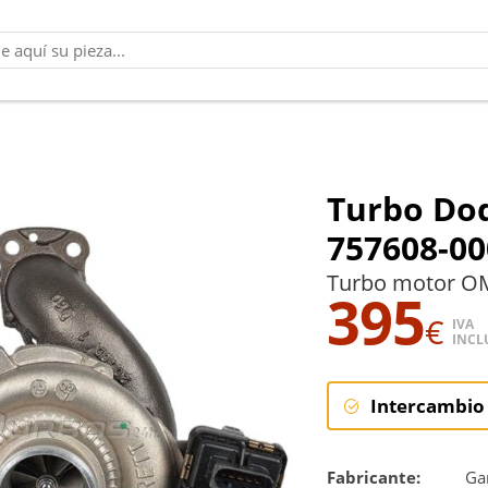
Turbo Dod
757608-00
Turbo motor OM
395
€
IVA
INCL
Intercambio
Intercambi
Fabricante:
Gar