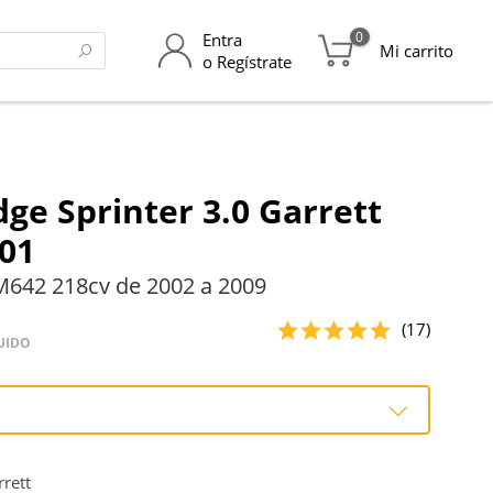
0
Entra
Mi carrito
o Regístrate
ge Sprinter 3.0 Garrett
01
642 218cv de 2002 a 2009
(17)
UIDO
o
rett