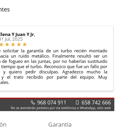
anque y compresores de aire acondicionado.
cha de entrega.
ntes
 estado de tu pedido.
ciones generales
para más información.
Elena Y Juan Y Jr
,
31 Jul, 2025
 solicitar la garantía de un turbo recién montado
acía un ruido metálico. Finalmente resultó ser un
de fogueo en las juntas, por no haberlas sustituido
tiempo que el turbo. Reconozco que fue un fallo por
e y quiero pedir disculpas. Agradezco mucho la
 y el trato recibido por parte del equipo. Muy
ales.
968 074 911
658 742 666
No se atenderán pedidos por vía telefónica o WhatsApp, sólo web
ión
Garantía