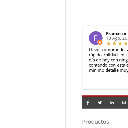
6 meses de g
R320 CDI W
Sí, puedes devolver
Además, desde tu
p
Sprinter 218
Todas nuestras gara
Condiciones:
Sprinter 318
Sprinter 418
El producto
n
Debe devolve
Francisco
Sprinter 518
13 Ago, 2
Viano 3.0 C
Vito 120 CD
Llevo comprando 
rápido calidad en 
día de hoy con ning
contando con esta e
mínimo detalle muy
Productos