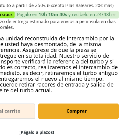
ión
tuito a partir de 250€
(Excepto Islas Baleares, 20€ más)
Págalo en
10h 10m 40s
y recíbelo en 24/48h
N STOCK
zo de entrega estimado para envíos a península en días
orales.
a unidad reconstruida de intercambio por la
e usted haya desmontado, de la misma
ferencia. Asegúrese de que la pieza se
tregue en su totalidad. Nuestro servicio de
ansporte verificará la referencia del turbo y si
do es correcto, realizaremos el intercambio de
mediato, es decir, retiraremos el turbo antiguo
entregaremos el nuevo al mismo tiempo.
cuerde retirar racores de entrada y salida de
eite del turbo actual.
al carrito
Comprar