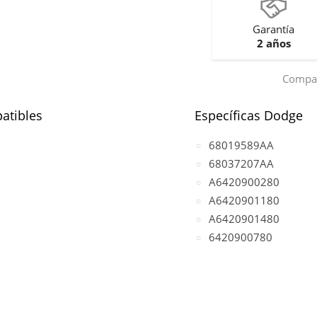
Garantía
2 años
Compar
atibles
Específicas Dodge
68019589AA
68037207AA
A6420900280
A6420901180
A6420901480
6420900780