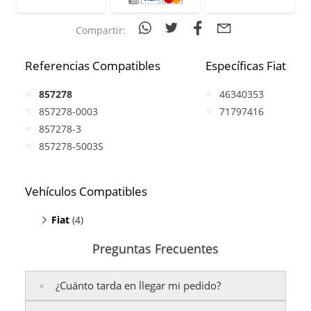
Compartir:
Referencias Compatibles
Específicas Fiat
857278
46340353
857278-0003
71797416
857278-3
857278-5003S
Vehículos Compatibles
Fiat
(4)
500L 1.3
(D, motor E6D)
Preguntas Frecuentes
Doblo 1.3
(D, motor E6D)
Fiorino 1.3
(D, motor E6D)
¿Cuánto tarda en llegar mi pedido?
Tipo 1.3
(D, motor E6D)