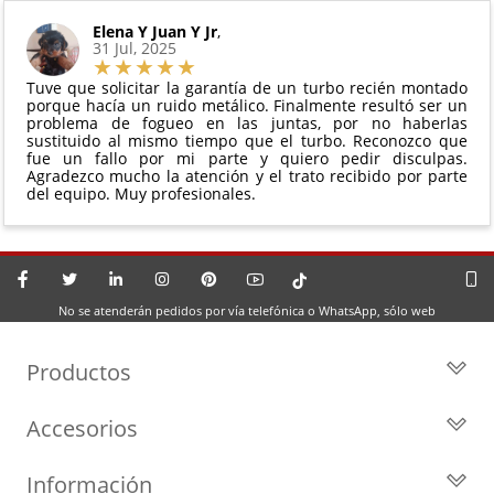
Elena Y Juan Y Jr
,
31 Jul, 2025
Tuve que solicitar la garantía de un turbo recién montado
porque hacía un ruido metálico. Finalmente resultó ser un
problema de fogueo en las juntas, por no haberlas
sustituido al mismo tiempo que el turbo. Reconozco que
fue un fallo por mi parte y quiero pedir disculpas.
Agradezco mucho la atención y el trato recibido por parte
del equipo. Muy profesionales.
No se atenderán pedidos por vía telefónica o WhatsApp, sólo web
Productos
Todos los Turbos
Accesorios
Turbos por Marca
Actuadores y Válvulas
Turbos Nuevos
Información