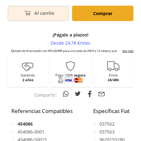
Al carrito
Comprar
Garantía
Pago 100%
seguro
Envío
2 años
24/48h
Compartir:
Referencias Compatibles
Específicas Fiat
454086
037562
454086-0001
037563
454086-5001S
9620155280