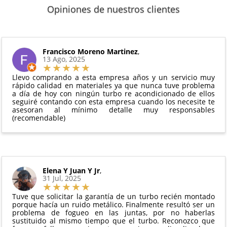
Sí, puedes devolver cualquier producto en el plazo
Los plazos pueden variar según el destino y la
(excepto los indicados a continuación).
Opiniones de nuestros clientes
de
14 días naturales
desde la fecha de entrega.
disponibilidad del producto.
6 meses de garantía
: Inyectores de
Además, desde tu
panel de usuario
en nuestra web
intercambio, actuadores, motores de arranque
puedes ver en todo momento el estado de tu
Condiciones:
y compresores de aire acondicionado.
pedido.
El producto
no debe haber sido montado ni
Francisco Moreno Martinez
,
Todas nuestras garantías cumplen con la legislación
13 Ago, 2025
manipulado
vigente. Consulta nuestras
condiciones generales
Debe devolverse en su
embalaje original
y en
para más información.
Llevo comprando a esta empresa años y un servicio muy
perfectas condiciones
rápido calidad en materiales ya que nunca tuve problema
a día de hoy con ningún turbo re acondicionado de ellos
seguiré contando con esta empresa cuando los necesite te
asesoran al mínimo detalle muy responsables
(recomendable)
Elena Y Juan Y Jr
,
31 Jul, 2025
Tuve que solicitar la garantía de un turbo recién montado
porque hacía un ruido metálico. Finalmente resultó ser un
problema de fogueo en las juntas, por no haberlas
sustituido al mismo tiempo que el turbo. Reconozco que