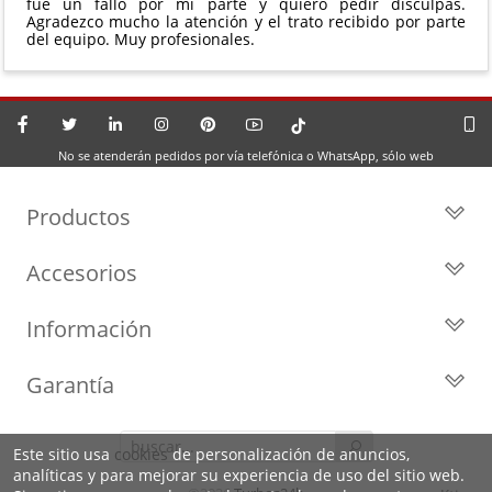
fue un fallo por mi parte y quiero pedir disculpas.
Agradezco mucho la atención y el trato recibido por parte
del equipo. Muy profesionales.
No se atenderán pedidos por vía telefónica o WhatsApp, sólo web
Productos
Todos los Turbos
Accesorios
Turbos por Marca
Actuadores y Válvulas
Turbos Nuevos
Información
Geometrías
Turbos de Intercambio
Blog
Inyección
Cartuchos
Garantía
Privacidad y Aviso Legal
Sensores
Reconstrucción de Turbos
Garantía de 2 años
Preguntas Frecuentes
Kits de Juntas
Líderes en el sector
Este sitio usa
cookies
de personalización de anuncios,
Identifica tu turbo
Motores de arranque
analíticas y para mejorar su experiencia de uso del sitio web.
Condiciones de venta,
Política de Cookies