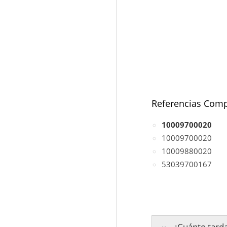
Referencias Comp
10009700020
10009700020
10009880020
53039700167
¿Cuánto tarda