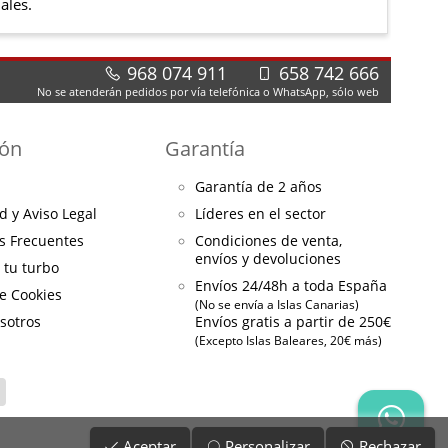
ales.
968 074 911
658 742 666
No se atenderán pedidos por vía telefónica o WhatsApp, sólo web
ión
Garantía
Garantía de 2 años
d y Aviso Legal
Líderes en el sector
s Frecuentes
Condiciones de venta,
envíos y devoluciones
a tu turbo
Envíos 24/48h a toda España
de Cookies
(No se envía a Islas Canarias)
sotros
Envíos gratis a partir de 250€
(Excepto Islas Baleares, 20€ más)
Aceptar
Personalizar
Rechazar