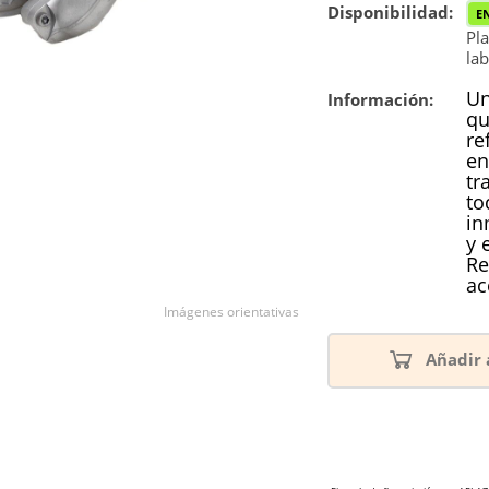
Disponibilidad:
E
Pla
lab
Un
Información:
qu
re
en
tr
to
in
y 
Re
ac
Imágenes orientativas
Añadir 