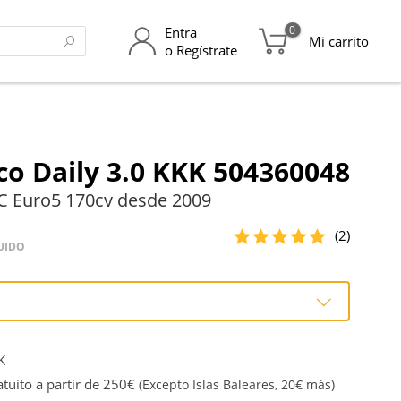
0
Entra
Mi carrito
o Regístrate
co Daily 3.0 KKK 504360048
C Euro5 170cv desde 2009
(2)
UIDO
o
K
ión
tuito a partir de 250€
(Excepto Islas Baleares, 20€ más)