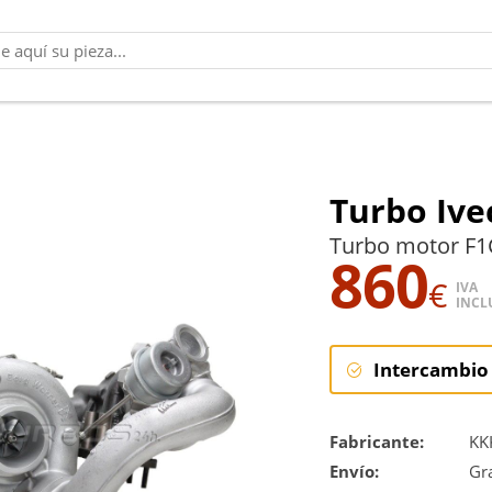
Turbo Ive
Turbo motor F1
860
€
IVA
INCL
Intercambio
Intercambi
Fabricante:
KK
Envío:
Reconstrucc
Gra