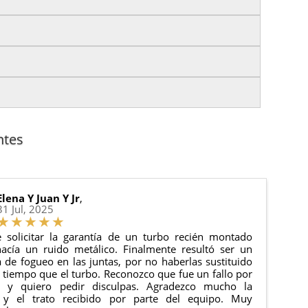
izas tu pedido antes de las
17:00 h
.
es.
nto del pedido para que puedas localizar tu paquete
uación).
anque y compresores de aire acondicionado.
cha de entrega.
ntes
 estado de tu pedido.
ciones generales
para más información.
Elena Y Juan Y Jr
,
31 Jul, 2025
 solicitar la garantía de un turbo recién montado
acía un ruido metálico. Finalmente resultó ser un
de fogueo en las juntas, por no haberlas sustituido
tiempo que el turbo. Reconozco que fue un fallo por
e y quiero pedir disculpas. Agradezco mucho la
 y el trato recibido por parte del equipo. Muy