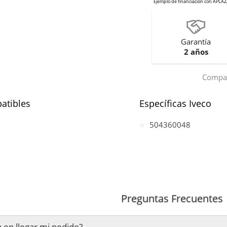
Garantía
2 años
Compar
atibles
Específicas Iveco
504360048
Preguntas Frecuentes
 en llegar mi pedido?