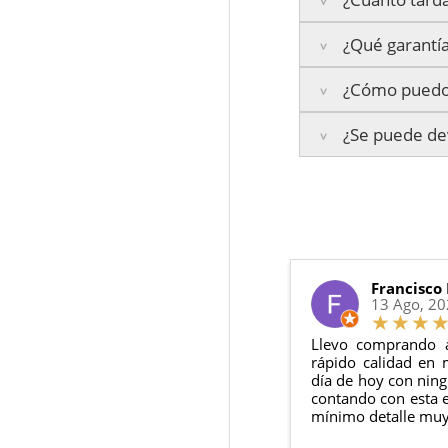
¿Qué garantía
Península:
Entrega
¿Cómo puedo 
Islas Baleares:
El t
La garantía varía se
Los plazos pueden va
¿Se puede dev
3 años de ga
Te enviaremos un co
2 años de ga
en todo momento.
6 meses de g
Sí, puedes devolver
Además, desde tu
p
Todas nuestras gara
Condiciones:
El producto
n
Debe devolve
Francisco
13 Ago, 2
Llevo comprando 
rápido calidad en 
día de hoy con ning
contando con esta e
mínimo detalle muy