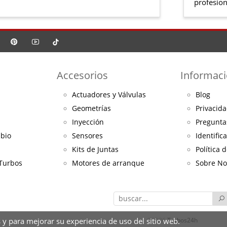
profesion
Accesorios
Informac
Actuadores y Válvulas
Blog
Geometrías
Privacida
Inyección
Pregunta
mbio
Sensores
Identific
Kits de Juntas
Política 
 Turbos
Motores de arranque
Sobre No
 y para mejorar su experiencia de uso del sitio web.
©2026
Turbos24h