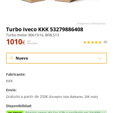
Imágenes orientativas
Turbo Iveco KKK 53279886408
Turbo motor 8061SI16, BF8L513
1010
€
IVA
(1)
INCLUIDO
Nuevo
Nuevo
Fabricante:
KKK
Envío:
Gratuito a partir de 250€
(Excepto Islas Baleares, 20€ más)
Disponibilidad:
Págalo antes de las 17h y recíbelo en 24/48h