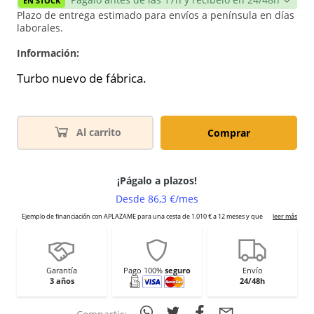
EN STOCK
Plazo de entrega estimado para envíos a península en días
laborales.
Información:
Turbo nuevo de fábrica.
Al carrito
Comprar
Garantía
Pago 100%
seguro
Envío
3 años
24/48h