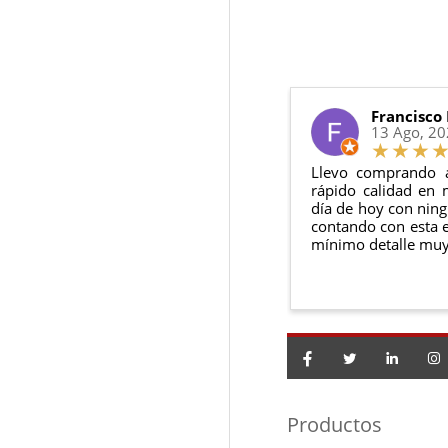
6 meses de g
Sí, puedes devolver
Además, desde tu
p
Todas nuestras gara
Condiciones:
El producto
n
Debe devolve
Francisco
13 Ago, 2
Llevo comprando 
rápido calidad en 
día de hoy con ning
contando con esta e
mínimo detalle muy
Productos