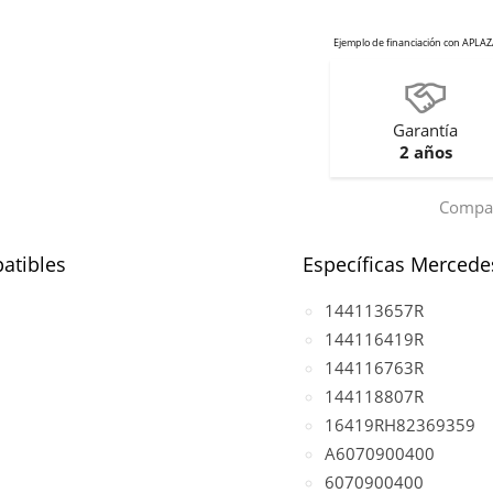
Garantía
2 años
Compar
atibles
Específicas Mercede
144113657R
144116419R
144116763R
144118807R
16419RH82369359
A6070900400
6070900400