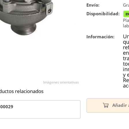
Envío:
Reconstrucc
Gra
Disponibilidad:
E
Pla
lab
Un
Información:
qu
re
en
tr
to
in
y 
Re
Imágenes orientativas
ac
ductos relacionados
Añadir 
700029