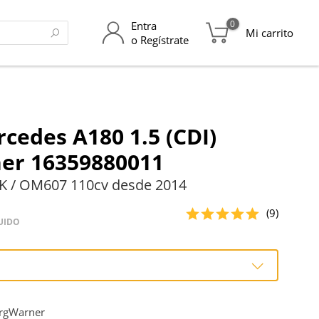
0
Entra
Mi carrito
o Regístrate
cedes A180 1.5 (CDI)
er 16359880011
K / OM607 110cv desde 2014
(9)
UIDO
o
rgWarner