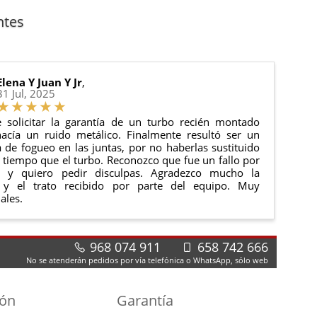
anque y compresores de aire acondicionado.
cha de entrega.
ntes
 estado de tu pedido.
ciones generales
para más información.
Elena Y Juan Y Jr
,
31 Jul, 2025
 solicitar la garantía de un turbo recién montado
acía un ruido metálico. Finalmente resultó ser un
de fogueo en las juntas, por no haberlas sustituido
tiempo que el turbo. Reconozco que fue un fallo por
e y quiero pedir disculpas. Agradezco mucho la
 y el trato recibido por parte del equipo. Muy
ales.
968 074 911
658 742 666
No se atenderán pedidos por vía telefónica o WhatsApp, sólo web
ión
Garantía