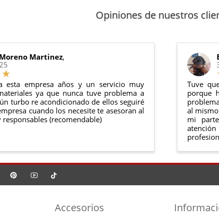
arantía
: Inyectores de intercambio, actuadores, motores de arr
 cualquier producto en el plazo de
14 días naturales
desde la fe
Opiniones de nuestros clie
anel de usuario
en nuestra web puedes ver en todo momento el
ntías cumplen con la legislación vigente. Consulta nuestras
condi
o debe haber sido montado ni manipulado
rse en su
embalaje original
y en
perfectas condiciones
 Moreno Martinez
,
025
a esta empresa años y un servicio muy
Tuve que
materiales ya que nunca tuve problema a
porque h
ún turbo re acondicionado de ellos seguiré
problema 
mpresa cuando los necesite te asesoran al
al mismo 
 responsables (recomendable)
mi part
atención
profesion
Accesorios
Informac