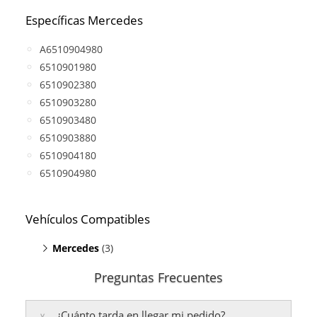
Específicas Mercedes
A6510904980
6510901980
6510902380
6510903280
6510903480
6510903880
6510904180
6510904980
Vehículos Compatibles
Mercedes
(3)
C250 W204
(motor OM 651 DE 22 LA)
Preguntas Frecuentes
E220 W212
(motor OM 651 DE 22 LA)
GLK 220 CDI X204
(motor OM 651 DE 22 LA)
¿Cuánto tarda en llegar mi pedido?