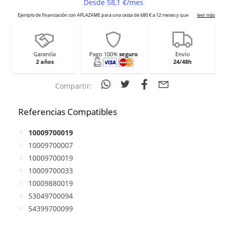
Garantía
Pago 100%
seguro
Envío
2 años
24/48h
Compartir:
Referencias Compatibles
10009700019
10009700007
10009700019
10009700033
10009880019
53049700094
54399700099