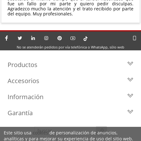
fue un fallo por mi parte y quiero pedir disculpas.
Agradezco mucho la atención y el trato recibido por parte
del equipo. Muy profesionales.
No se atenderán pedidos por vía telefónica o WhatsApp, sólo web
Productos
Todos los Turbos
Accesorios
Turbos por Marca
Actuadores y Válvulas
Turbos Nuevos
Información
Geometrías
Turbos de Intercambio
Blog
Inyección
Cartuchos
Garantía
Privacidad y Aviso Legal
Sensores
Reconstrucción de Turbos
Garantía de 2 años
Preguntas Frecuentes
Kits de Juntas
Líderes en el sector
Este sitio usa
cookies
de personalización de anuncios,
Identifica tu turbo
Motores de arranque
analíticas y para mejorar su experiencia de uso del sitio web.
Condiciones de venta,