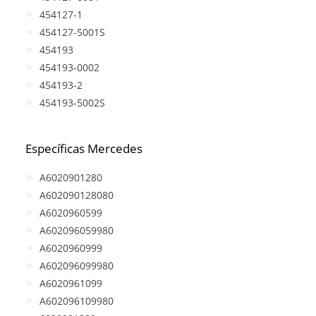
454127-1
454127-5001S
454193
454193-0002
454193-2
454193-5002S
Específicas Mercedes
A6020901280
A602090128080
A6020960599
A602096059980
A6020960999
A602096099980
A6020961099
A602096109980