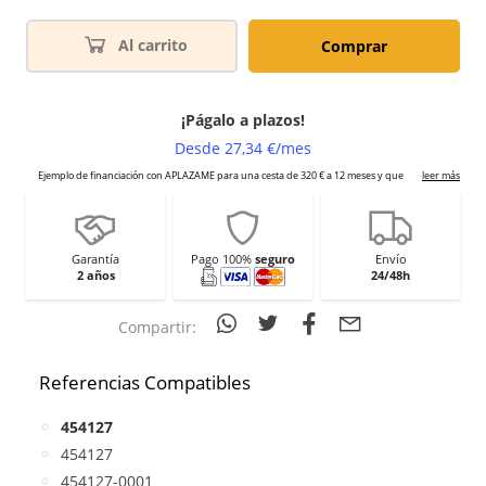
Al carrito
Comprar
Garantía
Pago 100%
seguro
Envío
2 años
24/48h
Compartir:
Referencias Compatibles
454127
454127
454127-0001