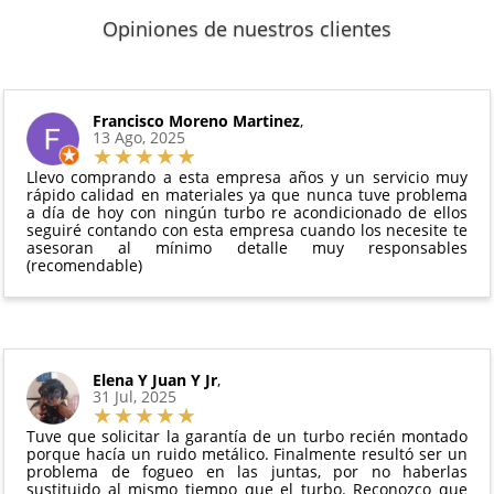
2 años de garantía
: Para el resto de productos
que puedas localizar tu paquete en todo momento.
Sí, puedes devolver cualquier producto en el plazo
Los plazos pueden variar según el destino y la
(excepto los indicados a continuación).
Opiniones de nuestros clientes
de
14 días naturales
desde la fecha de entrega.
disponibilidad del producto.
6 meses de garantía
: Inyectores de
Además, desde tu
panel de usuario
en nuestra web
intercambio, actuadores, motores de arranque
puedes ver en todo momento el estado de tu
Condiciones:
y compresores de aire acondicionado.
pedido.
El producto
no debe haber sido montado ni
Francisco Moreno Martinez
,
Todas nuestras garantías cumplen con la legislación
13 Ago, 2025
manipulado
vigente. Consulta nuestras
condiciones generales
Debe devolverse en su
embalaje original
y en
para más información.
Llevo comprando a esta empresa años y un servicio muy
perfectas condiciones
rápido calidad en materiales ya que nunca tuve problema
a día de hoy con ningún turbo re acondicionado de ellos
seguiré contando con esta empresa cuando los necesite te
asesoran al mínimo detalle muy responsables
(recomendable)
Elena Y Juan Y Jr
,
31 Jul, 2025
Tuve que solicitar la garantía de un turbo recién montado
porque hacía un ruido metálico. Finalmente resultó ser un
problema de fogueo en las juntas, por no haberlas
sustituido al mismo tiempo que el turbo. Reconozco que