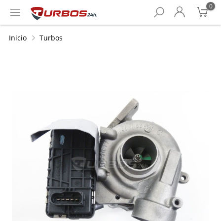
0
Inicio
Turbos