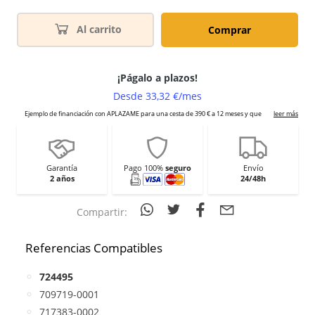
Al carrito
Comprar
Garantía
Pago 100%
seguro
Envío
2 años
24/48h
Compartir:
Referencias Compatibles
724495
709719-0001
717383-0002