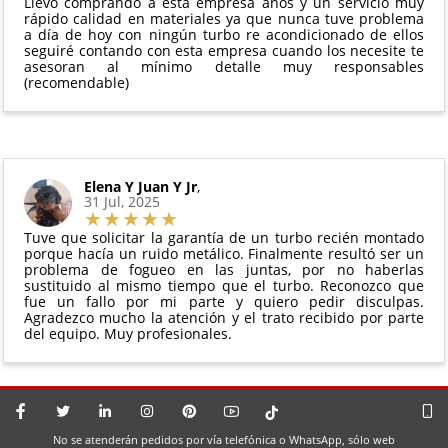
Llevo comprando a esta empresa años y un servicio muy
perfectas condiciones
rápido calidad en materiales ya que nunca tuve problema
a día de hoy con ningún turbo re acondicionado de ellos
seguiré contando con esta empresa cuando los necesite te
asesoran al mínimo detalle muy responsables
(recomendable)
Elena Y Juan Y Jr
,
31 Jul, 2025
Tuve que solicitar la garantía de un turbo recién montado
porque hacía un ruido metálico. Finalmente resultó ser un
problema de fogueo en las juntas, por no haberlas
sustituido al mismo tiempo que el turbo. Reconozco que
fue un fallo por mi parte y quiero pedir disculpas.
Agradezco mucho la atención y el trato recibido por parte
del equipo. Muy profesionales.
No se atenderán pedidos por vía telefónica o WhatsApp, sólo web