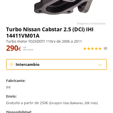
Imágenes orientativas
Turbo Nissan Cabstar 2.5 (DCi) IHI
14411VM01A
Turbo motor YD25DDTI 110cv de 2006 a 2011
290
€
IVA
(2)
INCLUIDO
Intercambio
Intercambio
Fabricante:
Reconstrucción
IHI
Envío:
Nuevo
Gratuito a partir de 250€
(Excepto Islas Baleares, 20€ más)
Disponibilidad: