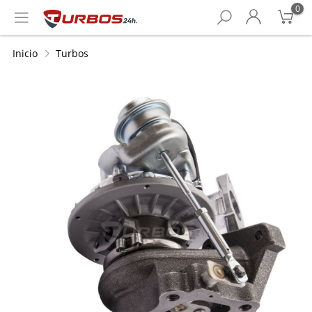
0
Inicio
Turbos