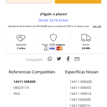
Garantía
Pago 100%
seguro
Envío
2 años
24/48h
Compartir:
Referencias Compatibles
Específicas Nissan
14411-MB40B
14411-MB40B
VB420119
14411-MB40C
VN4
14411-VM01A
14411MB40B
14411VM01A