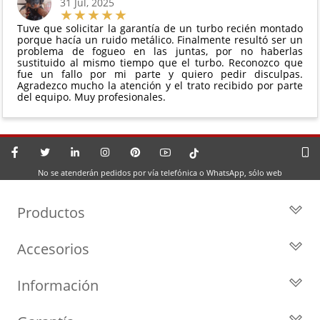
31 Jul, 2025
Tuve que solicitar la garantía de un turbo recién montado
porque hacía un ruido metálico. Finalmente resultó ser un
problema de fogueo en las juntas, por no haberlas
sustituido al mismo tiempo que el turbo. Reconozco que
fue un fallo por mi parte y quiero pedir disculpas.
Agradezco mucho la atención y el trato recibido por parte
del equipo. Muy profesionales.
No se atenderán pedidos por vía telefónica o WhatsApp, sólo web
Productos
Todos los Turbos
Accesorios
Turbos por Marca
Actuadores y Válvulas
Turbos Nuevos
Información
Geometrías
Turbos de Intercambio
Blog
Inyección
Cartuchos