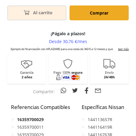
Al carrito
Comprar
Garantía
Pago 100%
seguro
Envío
2 años
24/48h
Compartir:
Referencias Compatibles
Específicas Nissan
16359700029
144113657R
16359700011
144116419R
16359700029
144116763R