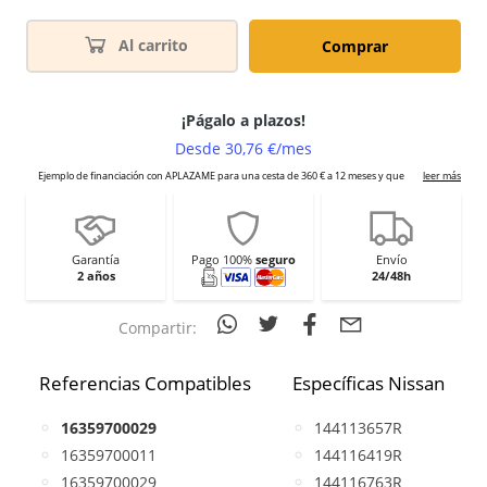
Al carrito
Comprar
Garantía
Pago 100%
seguro
Envío
2 años
24/48h
Compartir:
Referencias Compatibles
Específicas Nissan
16359700029
144113657R
16359700011
144116419R
16359700029
144116763R