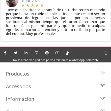
31 Jul, 2025
Tuve que solicitar la garantía de un turbo recién montado
porque hacía un ruido metálico. Finalmente resultó ser un
problema de fogueo en las juntas, por no haberlas
sustituido al mismo tiempo que el turbo. Reconozco que
fue un fallo por mi parte y quiero pedir disculpas.
Agradezco mucho la atención y el trato recibido por parte
del equipo. Muy profesionales.
No se atenderán pedidos por vía telefónica o WhatsApp, sólo web
Productos
Todos los Turbos
Accesorios
Turbos por Marca
Actuadores y Válvulas
Turbos Nuevos
Información
Geometrías
Turbos de Intercambio
Blog
Inyección
Cartuchos