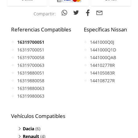
Compartir:
Referencias Compatibles
Específicas Nissan
16319700051
1441000Q0J
16319700051
1441000Q1D
16319700058
1441000QAB
16319700063
144102778R
16319880051
144105083R
16319880058
144108727R
16319880063
16319980063
Vehículos Compatibles
Dacia
(6)
Renault
Duster 1.0
(4)
(TCe, motor H4D 450 / H4D 460 /H4D