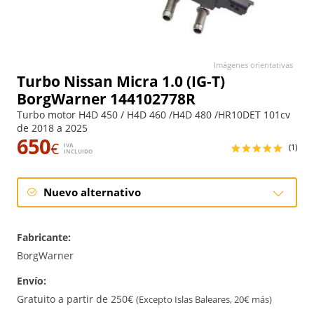
Imágenes orientativas
Turbo Nissan Micra 1.0 (IG-T)
BorgWarner 144102778R
Turbo motor H4D 450 / H4D 460 /H4D 480 /HR10DET 101cv
de 2018 a 2025
650
€
IVA
(1)
INCLUIDO
Nuevo alternativo
Nuevo alternativo
Fabricante:
BorgWarner
Envío:
Gratuito a partir de 250€
(Excepto Islas Baleares, 20€ más)