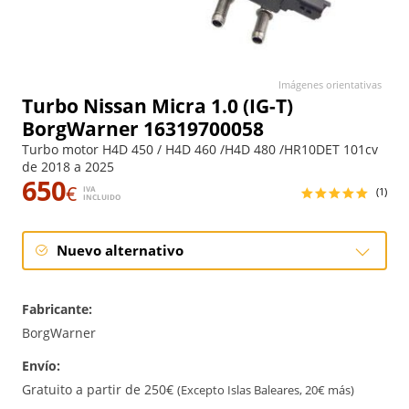
Imágenes orientativas
Turbo Nissan Micra 1.0 (IG-T)
BorgWarner 16319700058
Turbo motor H4D 450 / H4D 460 /H4D 480 /HR10DET 101cv
de 2018 a 2025
650
€
IVA
(1)
INCLUIDO
Nuevo alternativo
Nuevo alternativo
Fabricante:
BorgWarner
Envío:
Gratuito a partir de 250€
(Excepto Islas Baleares, 20€ más)