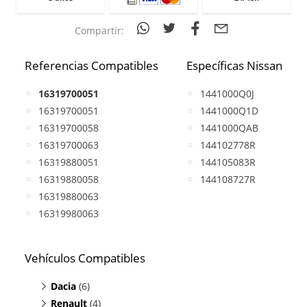
Compartir:
Referencias Compatibles
Específicas Nissan
16319700051
1441000Q0J
16319700051
1441000Q1D
16319700058
1441000QAB
16319700063
144102778R
16319880051
144105083R
16319880058
144108727R
16319880063
16319980063
Vehículos Compatibles
Dacia
(6)
Renault
Duster 1.0
(4)
(TCe, motor H4D 450 / H4D 460 /H4D