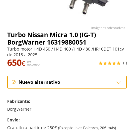
Imágenes orientativas
Turbo Nissan Micra 1.0 (IG-T)
BorgWarner 16319880051
Turbo motor H4D 450 / H4D 460 /H4D 480 /HR10DET 101cv
de 2018 a 2025
650
€
IVA
(1)
INCLUIDO
Nuevo alternativo
Nuevo alternativo
Fabricante:
BorgWarner
Envío:
Gratuito a partir de 250€
(Excepto Islas Baleares, 20€ más)