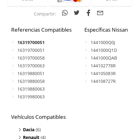
Compartir:
Referencias Compatibles
Específicas Nissan
16319700051
1441000Q0J
16319700051
1441000Q1D
16319700058
1441000QAB
16319700063
144102778R
16319880051
144105083R
16319880058
144108727R
16319880063
16319980063
Vehículos Compatibles
Dacia
(6)
Renault
Duster 1.0
(4)
(TCe, motor H4D 450 / H4D 460 /H4D