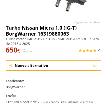
Imágenes orientativas
Turbo Nissan Micra 1.0 (IG-T)
BorgWarner 16319880063
Turbo motor H4D 450 / H4D 460 /H4D 480 /HR10DET 101cv
de 2018 a 2025
650
€
IVA
(1)
INCLUIDO
Nuevo alternativo
Nuevo alternativo
Fabricante:
BorgWarner
Envío:
Gratuito a partir de 250€
(Excepto Islas Baleares, 20€ más)