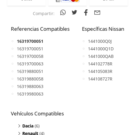
Compartir:
Referencias Compatibles
Específicas Nissan
16319700051
1441000Q0J
16319700051
1441000Q1D
16319700058
1441000QAB
16319700063
144102778R
16319880051
144105083R
16319880058
144108727R
16319880063
16319980063
Vehículos Compatibles
Dacia
(6)
Renault
Duster 1.0
(4)
(TCe, motor H4D 450 / H4D 460 /H4D