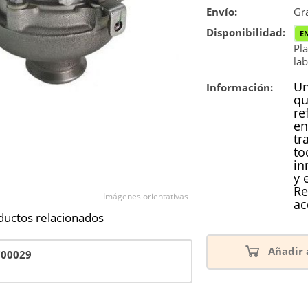
Envío:
Reconstrucc
Gra
Disponibilidad:
E
Pla
lab
Un
Información:
qu
re
en
tr
to
in
y 
Re
Imágenes orientativas
ac
ductos relacionados
Añadir 
700029