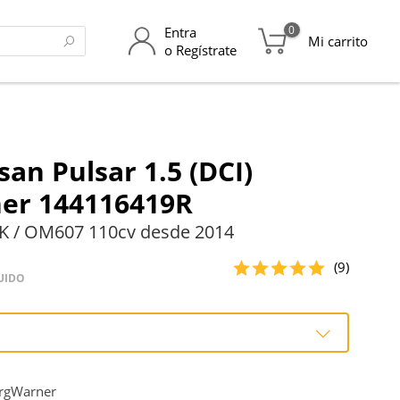
0
Entra
Mi carrito
o Regístrate
san Pulsar 1.5 (DCI)
er 144116419R
K / OM607 110cv desde 2014
(9)
UIDO
o
rgWarner