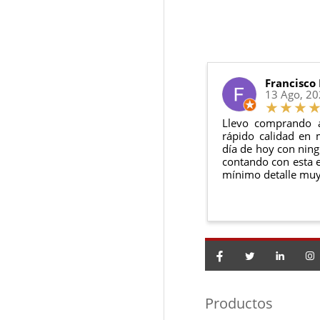
6 meses de g
Sí, puedes devolver
Además, desde tu
p
Todas nuestras gara
Condiciones:
El producto
n
Debe devolve
Francisco
13 Ago, 2
Llevo comprando 
rápido calidad en 
día de hoy con ning
contando con esta e
mínimo detalle muy
Productos