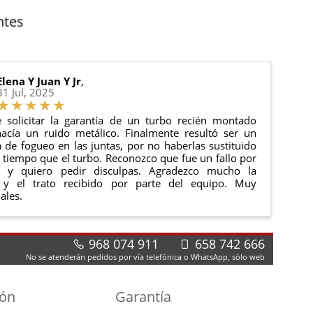
anque y compresores de aire acondicionado.
cha de entrega.
ntes
 estado de tu pedido.
ciones generales
para más información.
Elena Y Juan Y Jr
,
31 Jul, 2025
 solicitar la garantía de un turbo recién montado
acía un ruido metálico. Finalmente resultó ser un
de fogueo en las juntas, por no haberlas sustituido
tiempo que el turbo. Reconozco que fue un fallo por
e y quiero pedir disculpas. Agradezco mucho la
 y el trato recibido por parte del equipo. Muy
ales.
968 074 911
658 742 666
No se atenderán pedidos por vía telefónica o WhatsApp, sólo web
ión
Garantía