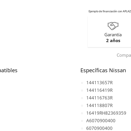
Garantía
2 años
Compar
atibles
Específicas Nissan
144113657R
144116419R
144116763R
144118807R
16419RH82369359
A6070900400
6070900400