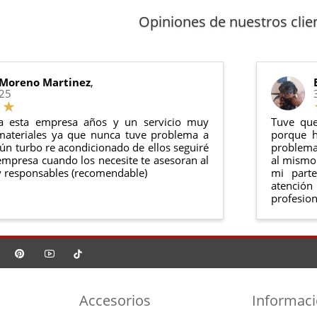
arantía
: Inyectores de intercambio, actuadores, motores de arr
 cualquier producto en el plazo de
14 días naturales
desde la fe
Opiniones de nuestros clie
anel de usuario
en nuestra web puedes ver en todo momento el
ntías cumplen con la legislación vigente. Consulta nuestras
condi
o debe haber sido montado ni manipulado
rse en su
embalaje original
y en
perfectas condiciones
 Moreno Martinez
,
025
a esta empresa años y un servicio muy
Tuve que
materiales ya que nunca tuve problema a
porque h
ún turbo re acondicionado de ellos seguiré
problema 
mpresa cuando los necesite te asesoran al
al mismo 
 responsables (recomendable)
mi part
atención
profesion
Accesorios
Informac