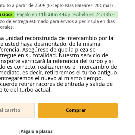
ión
tuito a partir de 250€
(Excepto Islas Baleares, 20€ más)
Págalo en
11h 29m 44s
y recíbelo en 24/48h
N STOCK
zo de entrega estimado para envíos a península en días
orales.
a unidad reconstruida de intercambio por la
e usted haya desmontado, de la misma
ferencia. Asegúrese de que la pieza se
tregue en su totalidad. Nuestro servicio de
ansporte verificará la referencia del turbo y si
do es correcto, realizaremos el intercambio de
mediato, es decir, retiraremos el turbo antiguo
entregaremos el nuevo al mismo tiempo.
cuerde retirar racores de entrada y salida de
eite del turbo actual.
al carrito
Comprar