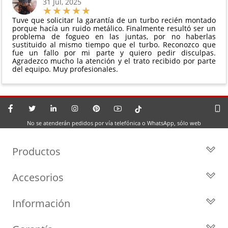
31 Jul, 2025
Tuve que solicitar la garantía de un turbo recién montado
porque hacía un ruido metálico. Finalmente resultó ser un
problema de fogueo en las juntas, por no haberlas
sustituido al mismo tiempo que el turbo. Reconozco que
fue un fallo por mi parte y quiero pedir disculpas.
Agradezco mucho la atención y el trato recibido por parte
del equipo. Muy profesionales.
No se atenderán pedidos por vía telefónica o WhatsApp, sólo web
Productos
Todos los Turbos
Accesorios
Turbos por Marca
Actuadores y Válvulas
Turbos Nuevos
Información
Geometrías
Turbos de Intercambio
Blog
Inyección
Cartuchos