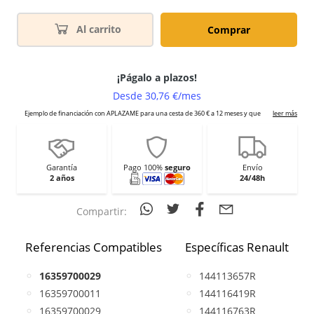
Al carrito
Comprar
Garantía
Pago 100%
seguro
Envío
2 años
24/48h
Compartir:
Referencias Compatibles
Específicas Renault
16359700029
144113657R
16359700011
144116419R
16359700029
144116763R