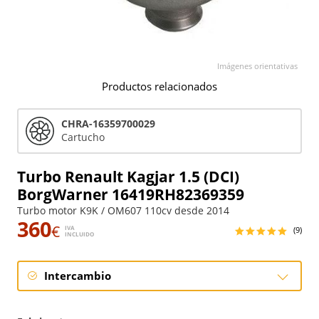
Imágenes orientativas
Productos relacionados
CHRA-16359700029
Cartucho
Turbo Renault Kagjar 1.5 (DCI)
BorgWarner 16419RH82369359
Turbo motor K9K / OM607 110cv desde 2014
360
€
IVA
(9)
INCLUIDO
Intercambio
Intercambio