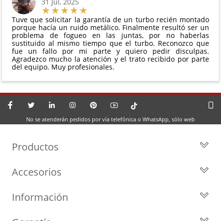
31 Jul, 2025
Tuve que solicitar la garantía de un turbo recién montado
porque hacía un ruido metálico. Finalmente resultó ser un
problema de fogueo en las juntas, por no haberlas
sustituido al mismo tiempo que el turbo. Reconozco que
fue un fallo por mi parte y quiero pedir disculpas.
Agradezco mucho la atención y el trato recibido por parte
del equipo. Muy profesionales.
No se atenderán pedidos por vía telefónica o WhatsApp, sólo web
Productos
Todos los Turbos
Accesorios
Turbos por Marca
Actuadores y Válvulas
Turbos Nuevos
Información
Geometrías
Turbos de Intercambio
Blog
Inyección
Cartuchos