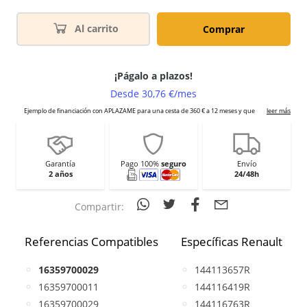
Al carrito
Comprar
Garantía
Pago 100%
seguro
Envío
2 años
24/48h
Compartir:
Referencias Compatibles
Específicas Renault
16359700029
144113657R
16359700011
144116419R
16359700029
144116763R