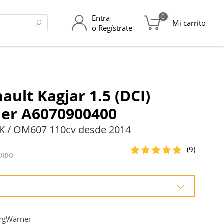
0
Entra
Mi carrito
o Regístrate
ault Kagjar 1.5 (DCI)
er A6070900400
K / OM607 110cv desde 2014
(9)
UIDO
o
rgWarner