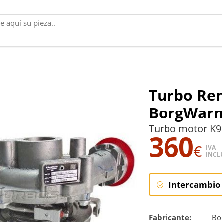
Turbo Ren
BorgWarn
Turbo motor K9
360
€
IVA
INCL
Intercambio
Intercambi
Fabricante:
Bo