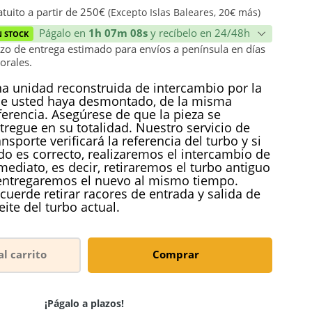
ión
tuito a partir de 250€
(Excepto Islas Baleares, 20€ más)
Págalo en
1h 07m 07s
y recíbelo en 24/48h
N STOCK
zo de entrega estimado para envíos a península en días
orales.
a unidad reconstruida de intercambio por la
e usted haya desmontado, de la misma
ferencia. Asegúrese de que la pieza se
tregue en su totalidad. Nuestro servicio de
ansporte verificará la referencia del turbo y si
do es correcto, realizaremos el intercambio de
mediato, es decir, retiraremos el turbo antiguo
entregaremos el nuevo al mismo tiempo.
cuerde retirar racores de entrada y salida de
eite del turbo actual.
al carrito
Comprar