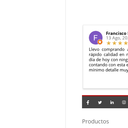
6 meses de g
Sí, puedes devolver
Además, desde tu
p
Todas nuestras gara
Condiciones:
El producto
n
Debe devolve
Francisco
13 Ago, 2
Llevo comprando 
rápido calidad en 
día de hoy con ning
contando con esta e
mínimo detalle muy
Productos