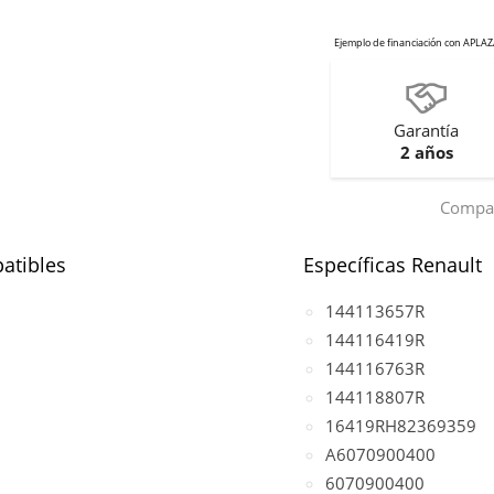
Garantía
2 años
Compar
atibles
Específicas Renault
144113657R
144116419R
144116763R
144118807R
16419RH82369359
A6070900400
6070900400