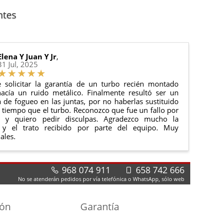
anque y compresores de aire acondicionado.
cha de entrega.
ntes
 estado de tu pedido.
ciones generales
para más información.
Elena Y Juan Y Jr
,
31 Jul, 2025
 solicitar la garantía de un turbo recién montado
acía un ruido metálico. Finalmente resultó ser un
de fogueo en las juntas, por no haberlas sustituido
tiempo que el turbo. Reconozco que fue un fallo por
e y quiero pedir disculpas. Agradezco mucho la
 y el trato recibido por parte del equipo. Muy
ales.
968 074 911
658 742 666
No se atenderán pedidos por vía telefónica o WhatsApp, sólo web
ión
Garantía