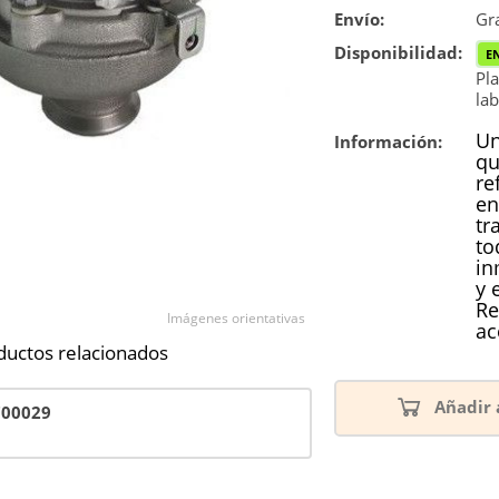
Envío:
Reconstrucc
Gra
Disponibilidad:
E
Pla
lab
Un
Información:
qu
re
en
tr
to
in
y 
Re
Imágenes orientativas
ac
ductos relacionados
Añadir 
700029