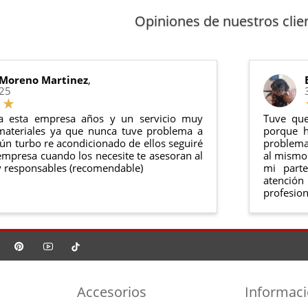
arantía
: Inyectores de intercambio, actuadores, motores de arr
 cualquier producto en el plazo de
14 días naturales
desde la fe
Opiniones de nuestros clie
anel de usuario
en nuestra web puedes ver en todo momento el
ntías cumplen con la legislación vigente. Consulta nuestras
condi
o debe haber sido montado ni manipulado
rse en su
embalaje original
y en
perfectas condiciones
 Moreno Martinez
,
025
a esta empresa años y un servicio muy
Tuve que
materiales ya que nunca tuve problema a
porque h
ún turbo re acondicionado de ellos seguiré
problema 
mpresa cuando los necesite te asesoran al
al mismo 
 responsables (recomendable)
mi part
atención
profesion
Accesorios
Informac