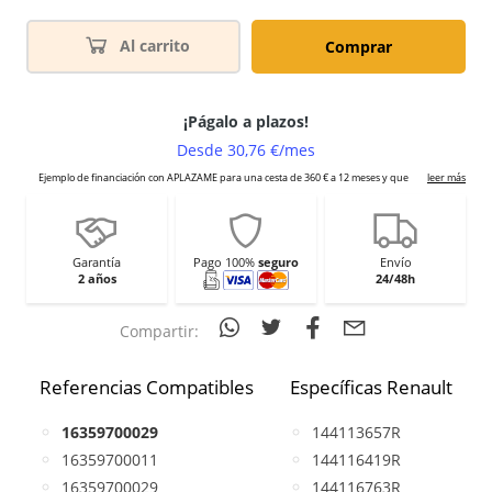
Al carrito
Comprar
Garantía
Pago 100%
seguro
Envío
2 años
24/48h
Compartir:
Referencias Compatibles
Específicas Renault
16359700029
144113657R
16359700011
144116419R
16359700029
144116763R