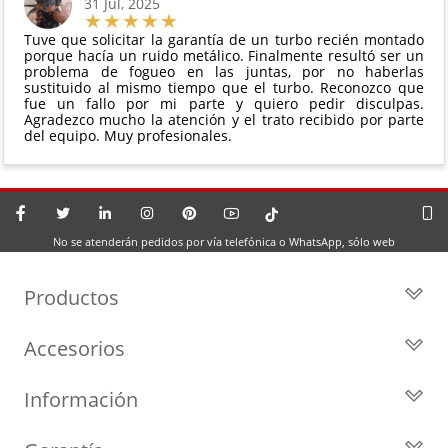
31 Jul, 2025
Tuve que solicitar la garantía de un turbo recién montado
porque hacía un ruido metálico. Finalmente resultó ser un
problema de fogueo en las juntas, por no haberlas
sustituido al mismo tiempo que el turbo. Reconozco que
fue un fallo por mi parte y quiero pedir disculpas.
Agradezco mucho la atención y el trato recibido por parte
del equipo. Muy profesionales.
No se atenderán pedidos por vía telefónica o WhatsApp, sólo web
Productos
Todos los Turbos
Accesorios
Turbos por Marca
Actuadores y Válvulas
Turbos Nuevos
Información
Geometrías
Turbos de Intercambio
Blog
Inyección
Cartuchos