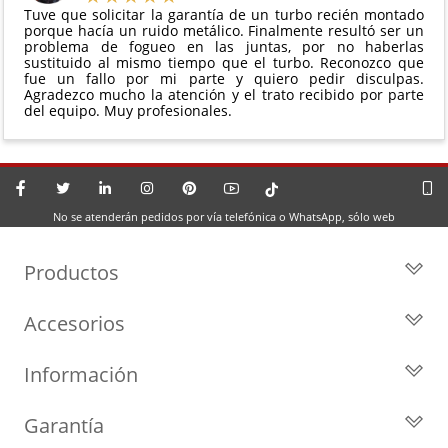
Tuve que solicitar la garantía de un turbo recién montado
porque hacía un ruido metálico. Finalmente resultó ser un
problema de fogueo en las juntas, por no haberlas
sustituido al mismo tiempo que el turbo. Reconozco que
fue un fallo por mi parte y quiero pedir disculpas.
Agradezco mucho la atención y el trato recibido por parte
del equipo. Muy profesionales.
No se atenderán pedidos por vía telefónica o WhatsApp, sólo web
Productos
Todos los Turbos
Accesorios
Turbos por Marca
Actuadores y Válvulas
Turbos Nuevos
Información
Geometrías
Turbos de Intercambio
Blog
Inyección
Cartuchos
Garantía
Privacidad y Aviso Legal
Sensores
Reconstrucción de Turbos