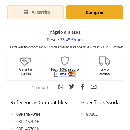
Al carrito
Comprar
Garantía
Pago 100%
seguro
Envío
2 años
24/48h
Compartir:
Referencias Compatibles
Específicas Skoda
03F145701H
9V202
03F145701H
03F145701K