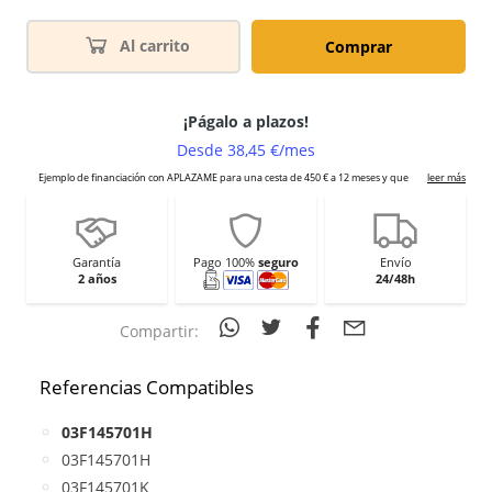
Al carrito
Comprar
Garantía
Pago 100%
seguro
Envío
2 años
24/48h
Compartir:
Referencias Compatibles
03F145701H
03F145701H
03F145701K