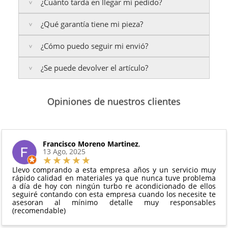
¿Cuánto tarda en llegar mi pedido?
Roomster 1.2
Polo 1.2
(TFSI, motor CBZA / CBZB)
(TFSI, motor CBZA / CBZB)
Yeti 1.2
Touran 1.2
(TFSI, motor CBZA / CBZB)
(TFSI, motor CBZA / CBZB)
¿Qué garantía tiene mi pieza?
Península:
Entregamos en un plazo estimado de
24
a 48 horas laborables
, si realizas tu pedido antes de
¿Cómo puedo seguir mi envió?
las
17:00 h
.
La garantía varía según el tipo de producto:
Islas Baleares:
¿Se puede devolver el artículo?
El tiempo estimado de entrega es de
3 años de garantía
: Para productos nuevos
Te enviaremos un correo electrónico con la factura
48 a 72 horas laborables
.
adquiridos por consumidores finales.
de venta, incluyendo el seguimiento del pedido para
2 años de garantía
: Para el resto de productos
que puedas localizar tu paquete en todo momento.
Sí, puedes devolver cualquier producto en el plazo
Los plazos pueden variar según el destino y la
(excepto los indicados a continuación).
Opiniones de nuestros clientes
de
14 días naturales
desde la fecha de entrega.
disponibilidad del producto.
6 meses de garantía
: Inyectores de
Además, desde tu
panel de usuario
en nuestra web
intercambio, actuadores, motores de arranque
puedes ver en todo momento el estado de tu
Condiciones:
y compresores de aire acondicionado.
pedido.
El producto
no debe haber sido montado ni
Francisco Moreno Martinez
,
Todas nuestras garantías cumplen con la legislación
13 Ago, 2025
manipulado
vigente. Consulta nuestras
condiciones generales
Debe devolverse en su
embalaje original
y en
para más información.
Llevo comprando a esta empresa años y un servicio muy
perfectas condiciones
rápido calidad en materiales ya que nunca tuve problema
a día de hoy con ningún turbo re acondicionado de ellos
seguiré contando con esta empresa cuando los necesite te
asesoran al mínimo detalle muy responsables
(recomendable)