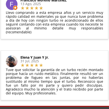
Francisco Moreno Martinez
,
Todas nuestras garantías cumplen con la legislación
13 Ago, 2025
manipulado
vigente. Consulta nuestras
condiciones generales
Debe devolverse en su
embalaje original
y en
para más información.
Llevo comprando a esta empresa años y un servicio muy
perfectas condiciones
rápido calidad en materiales ya que nunca tuve problema
a día de hoy con ningún turbo re acondicionado de ellos
seguiré contando con esta empresa cuando los necesite te
asesoran al mínimo detalle muy responsables
(recomendable)
Elena Y Juan Y Jr
,
31 Jul, 2025
Tuve que solicitar la garantía de un turbo recién montado
porque hacía un ruido metálico. Finalmente resultó ser un
problema de fogueo en las juntas, por no haberlas
sustituido al mismo tiempo que el turbo. Reconozco que
fue un fallo por mi parte y quiero pedir disculpas.
Agradezco mucho la atención y el trato recibido por parte
del equipo. Muy profesionales.