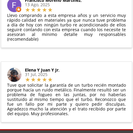
Francisco Moreno Martinez
,
Todas nuestras garantías cumplen con la legislación
13 Ago, 2025
manipulado
vigente. Consulta nuestras
condiciones generales
Debe devolverse en su
embalaje original
y en
para más información.
Llevo comprando a esta empresa años y un servicio muy
perfectas condiciones
rápido calidad en materiales ya que nunca tuve problema
a día de hoy con ningún turbo re acondicionado de ellos
seguiré contando con esta empresa cuando los necesite te
asesoran al mínimo detalle muy responsables
(recomendable)
Elena Y Juan Y Jr
,
31 Jul, 2025
Tuve que solicitar la garantía de un turbo recién montado
porque hacía un ruido metálico. Finalmente resultó ser un
problema de fogueo en las juntas, por no haberlas
sustituido al mismo tiempo que el turbo. Reconozco que
fue un fallo por mi parte y quiero pedir disculpas.
Agradezco mucho la atención y el trato recibido por parte
del equipo. Muy profesionales.