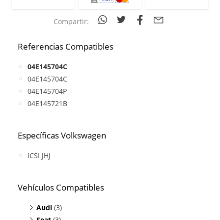
Compartir:
Referencias Compatibles
04E145704C
04E145704C
04E145704P
04E145721B
Específicas Volkswagen
ICSI JHJ
Vehículos Compatibles
Audi
(3)
Seat
A3 1.4
(3)
(TFSI, motor CHPA / CZDA / CPTA /)