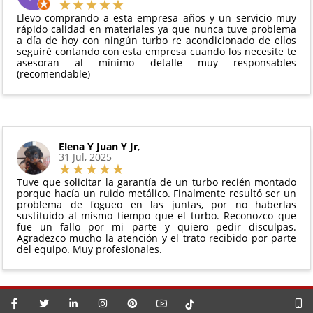
vigente. Consulta nuestras
condiciones generales
Debe devolverse en su
embalaje original
y en
para más información.
Llevo comprando a esta empresa años y un servicio muy
perfectas condiciones
rápido calidad en materiales ya que nunca tuve problema
a día de hoy con ningún turbo re acondicionado de ellos
seguiré contando con esta empresa cuando los necesite te
asesoran al mínimo detalle muy responsables
(recomendable)
Elena Y Juan Y Jr
,
31 Jul, 2025
Tuve que solicitar la garantía de un turbo recién montado
porque hacía un ruido metálico. Finalmente resultó ser un
problema de fogueo en las juntas, por no haberlas
sustituido al mismo tiempo que el turbo. Reconozco que
fue un fallo por mi parte y quiero pedir disculpas.
Agradezco mucho la atención y el trato recibido por parte
del equipo. Muy profesionales.