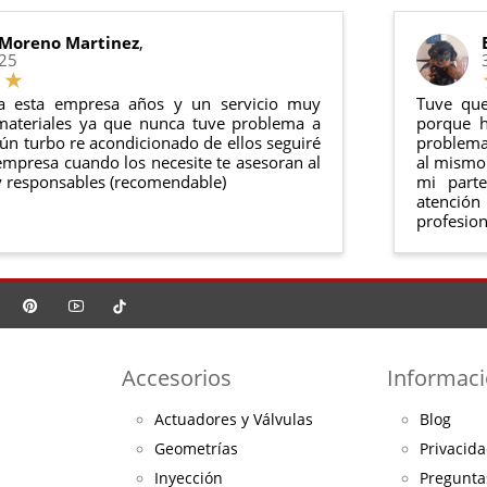
o debe haber sido montado ni manipulado
rse en su
embalaje original
y en
perfectas condiciones
 Moreno Martinez
,
025
a esta empresa años y un servicio muy
Tuve que
materiales ya que nunca tuve problema a
porque h
ún turbo re acondicionado de ellos seguiré
problema 
mpresa cuando los necesite te asesoran al
al mismo 
 responsables (recomendable)
mi part
atención
profesion
Accesorios
Informac
Actuadores y Válvulas
Blog
Geometrías
Privacida
Inyección
Pregunta