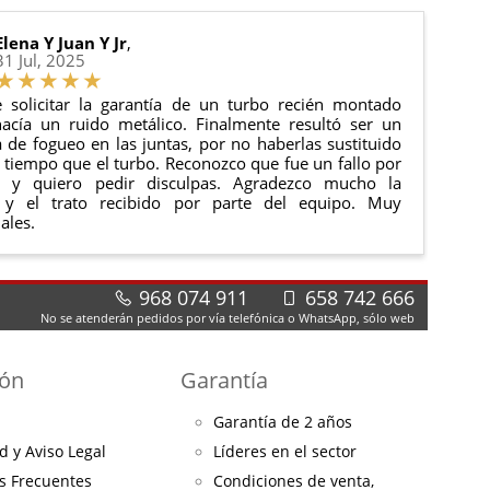
Elena Y Juan Y Jr
,
31 Jul, 2025
 solicitar la garantía de un turbo recién montado
acía un ruido metálico. Finalmente resultó ser un
de fogueo en las juntas, por no haberlas sustituido
tiempo que el turbo. Reconozco que fue un fallo por
e y quiero pedir disculpas. Agradezco mucho la
 y el trato recibido por parte del equipo. Muy
ales.
968 074 911
658 742 666
No se atenderán pedidos por vía telefónica o WhatsApp, sólo web
ión
Garantía
Garantía de 2 años
d y Aviso Legal
Líderes en el sector
s Frecuentes
Condiciones de venta,