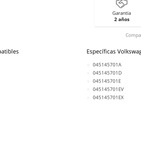
Garantía
2 años
Compar
atibles
Específicas Volkswa
045145701A
045145701D
045145701E
045145701EV
045145701EX