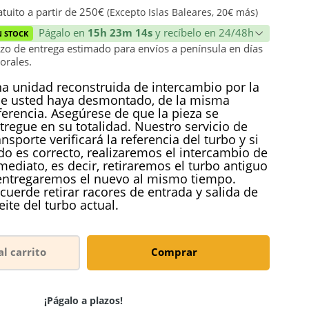
ión
tuito a partir de 250€
(Excepto Islas Baleares, 20€ más)
Págalo en
15h 23m 14s
y recíbelo en 24/48h
N STOCK
zo de entrega estimado para envíos a península en días
orales.
a unidad reconstruida de intercambio por la
e usted haya desmontado, de la misma
ferencia. Asegúrese de que la pieza se
tregue en su totalidad. Nuestro servicio de
ansporte verificará la referencia del turbo y si
do es correcto, realizaremos el intercambio de
mediato, es decir, retiraremos el turbo antiguo
entregaremos el nuevo al mismo tiempo.
cuerde retirar racores de entrada y salida de
eite del turbo actual.
al carrito
Comprar