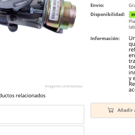
Envío:
Reconstrucc
Gra
Disponibilidad:
E
Nuevo
Pla
lab
Un
Información:
qu
re
en
tr
to
in
y 
Re
Imágenes orientativas
ac
ductos relacionados
Añadir 
0