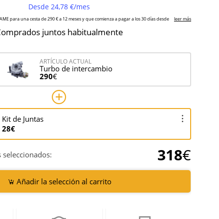
omprados juntos habitualmente
ARTÍCULO ACTUAL
Turbo de intercambio
290
€
Kit de Juntas
28€
318
€
 seleccionados:
Añadir la selección al carrito