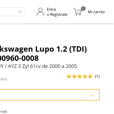
0
Entra
Mi carrito
o Regístrate
kswagen Lupo 1.2 (TDI)
00960-0008
 / AYZ 3 Zyl 61cv de 2000 a 2005
(1)
UIDO
o
rett