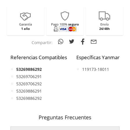
Garantía
Pago 100%
seguro
Envío
1 año
24/48h
Compartir:
Referencias Compatibles
Específicas Yanmar
53269886292
119173-18011
53269706291
53269706292
53269886291
53269886292
Preguntas Frecuentes