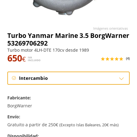
Imágenes orientativas
Turbo Yanmar Marine 3.5 BorgWarner
53269706292
Turbo motor 4LH-DTE 170cv desde 1989
650
€
IVA
(4)
INCLUIDO
Intercambio
Intercambio
Fabricante:
Reconstrucción
BorgWarner
Envío:
Nuevo
Gratuito a partir de 250€
(Excepto Islas Baleares, 20€ más)
Disponibilidad: