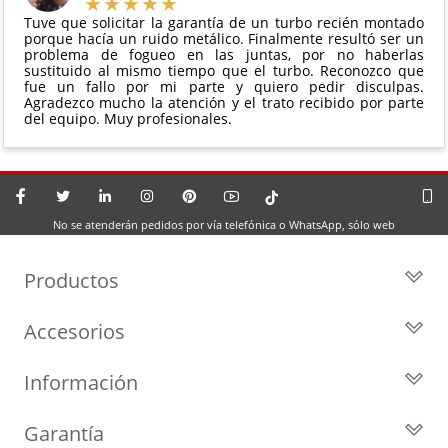
Tuve que solicitar la garantía de un turbo recién montado
porque hacía un ruido metálico. Finalmente resultó ser un
problema de fogueo en las juntas, por no haberlas
sustituido al mismo tiempo que el turbo. Reconozco que
fue un fallo por mi parte y quiero pedir disculpas.
Agradezco mucho la atención y el trato recibido por parte
del equipo. Muy profesionales.
No se atenderán pedidos por vía telefónica o WhatsApp, sólo web
Productos
Todos los Turbos
Accesorios
Turbos por Marca
Actuadores y Válvulas
Turbos Nuevos
Información
Geometrías
Turbos de Intercambio
Blog
Inyección
Cartuchos
Garantía
Privacidad y Aviso Legal
Sensores