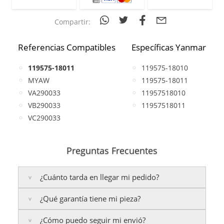
Compartir:
Referencias Compatibles
Específicas Yanmar
119575-18011
119575-18010
MYAW
119575-18011
VA290033
11957518010
VB290033
11957518011
VC290033
Preguntas Frecuentes
¿Cuánto tarda en llegar mi pedido?
¿Qué garantía tiene mi pieza?
Península:
Entregamos en un plazo estimado de
24
a 48 horas laborables
, si realizas tu pedido antes de
¿Cómo puedo seguir mi envió?
las
17:00 h
.