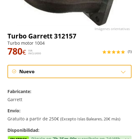
Imágenes orientativas
Turbo Garrett 312157
Turbo motor 1004
780
€
IVA
(1)
INCLUIDO
Nuevo
Nuevo
Fabricante:
Garrett
Envío:
Gratuito a partir de 250€
(Excepto Islas Baleares, 20€ más)
Disponibilidad:
Págalo en
7h 35m 00s
y recíbelo en 24/48h