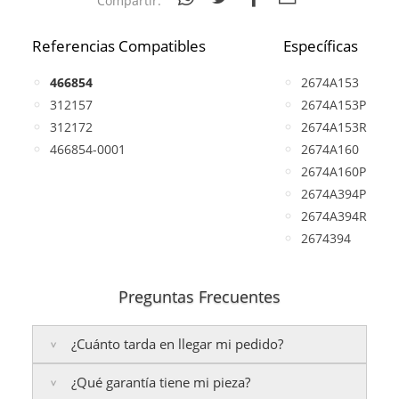
Compartir:
Referencias Compatibles
Específicas
466854
2674A153
312157
2674A153P
312172
2674A153R
466854-0001
2674A160
2674A160P
2674A394P
2674A394R
2674394
Preguntas Frecuentes
¿Cuánto tarda en llegar mi pedido?
¿Qué garantía tiene mi pieza?
Península:
Entregamos en un plazo estimado de
24