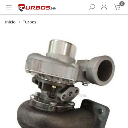
0
Inicio
Turbos