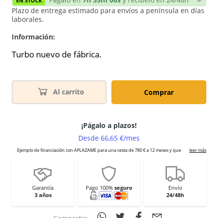
EN STOCK
Plazo de entrega estimado para envíos a península en días
laborales.
Información:
Turbo nuevo de fábrica.
Al carrito
Comprar
Garantía
Pago 100%
seguro
Envío
3 años
24/48h