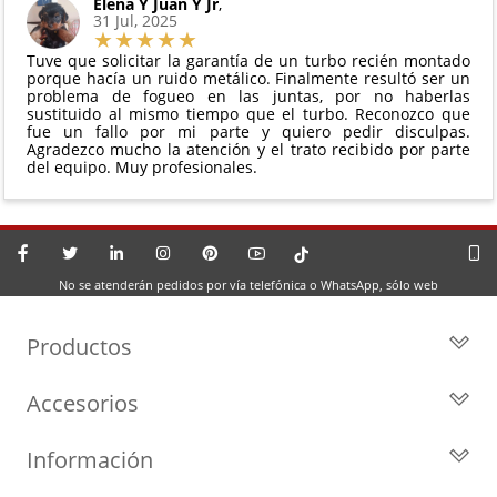
Elena Y Juan Y Jr
,
31 Jul, 2025
Tuve que solicitar la garantía de un turbo recién montado
porque hacía un ruido metálico. Finalmente resultó ser un
problema de fogueo en las juntas, por no haberlas
sustituido al mismo tiempo que el turbo. Reconozco que
fue un fallo por mi parte y quiero pedir disculpas.
Agradezco mucho la atención y el trato recibido por parte
del equipo. Muy profesionales.
No se atenderán pedidos por vía telefónica o WhatsApp, sólo web
Productos
Todos los Turbos
Accesorios
Turbos por Marca
Actuadores y Válvulas
Turbos Nuevos
Información
Geometrías
Turbos de Intercambio
Blog