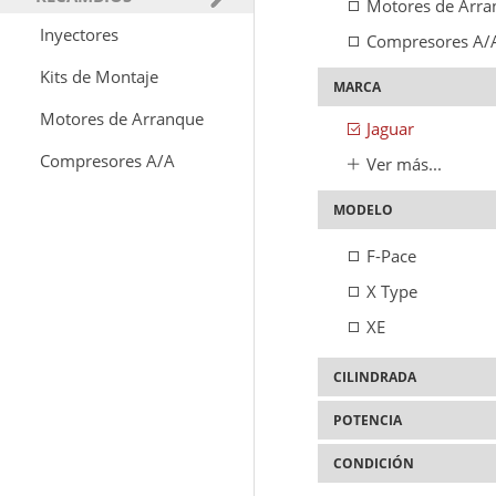
Motores de Arra
Inyectores
Compresores A/
Kits de Montaje
MARCA
Motores de Arranque
Jaguar
Compresores A/A
Ver más...
MODELO
F-Pace
X Type
XE
CILINDRADA
POTENCIA
2.000cc
2.200cc
CONDICIÓN
130cv