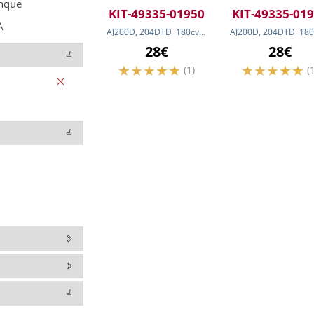
nque
KIT-49335-01950
KIT-49335-01
A
AJ200D, 204DTD
180
cv
(132
kw
)
AJ200D, 204DTD
180
28€
28€
(1)
(