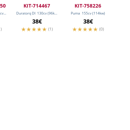
950
KIT-714467
KIT-758226
cv
(132
kw
)
Duratorq DI
130
cv
(96
kw
)
Puma
155
cv
(114
kw
)
38€
38€
1)
(1)
(0)