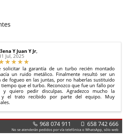
ntes
Elena Y Juan Y Jr
,
31 Jul, 2025
 solicitar la garantía de un turbo recién montado
acía un ruido metálico. Finalmente resultó ser un
de fogueo en las juntas, por no haberlas sustituido
tiempo que el turbo. Reconozco que fue un fallo por
e y quiero pedir disculpas. Agradezco mucho la
 y el trato recibido por parte del equipo. Muy
ales.
968 074 911
658 742 666
No se atenderán pedidos por vía telefónica o WhatsApp, sólo web