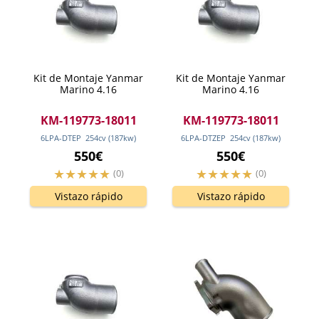
Kit de Montaje Yanmar
Kit de Montaje Yanmar
Marino 4.16
Marino 4.16
KM-119773-18011
KM-119773-18011
6LPA-DTEP
254
cv
(187
kw
)
6LPA-DTZEP
254
cv
(187
kw
)
550€
550€
(0)
(0)
Vistazo rápido
Vistazo rápido