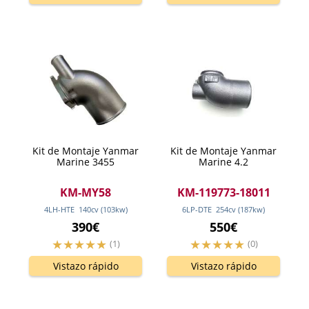
Kit de Montaje Yanmar
Kit de Montaje Yanmar
Marine 3455
Marine 4.2
KM-MY58
KM-119773-18011
4LH-HTE
140
cv
(103
kw
)
6LP-DTE
254
cv
(187
kw
)
390€
550€
(1)
(0)
Vistazo rápido
Vistazo rápido