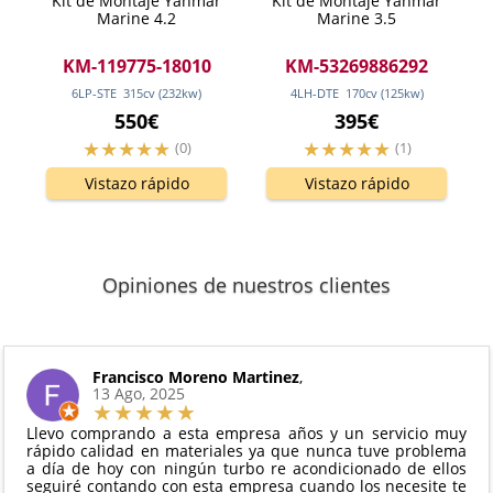
Kit de Montaje Yanmar
Kit de Montaje Yanmar
Marine 4.2
Marine 3.5
KM-119775-18010
KM-53269886292
6LP-STE
315
cv
(232
kw
)
4LH-DTE
170
cv
(125
kw
)
550€
395€
(0)
(1)
Vistazo rápido
Vistazo rápido
Opiniones de nuestros clientes
Francisco Moreno Martinez
,
13 Ago, 2025
Llevo comprando a esta empresa años y un servicio muy
rápido calidad en materiales ya que nunca tuve problema
a día de hoy con ningún turbo re acondicionado de ellos
seguiré contando con esta empresa cuando los necesite te