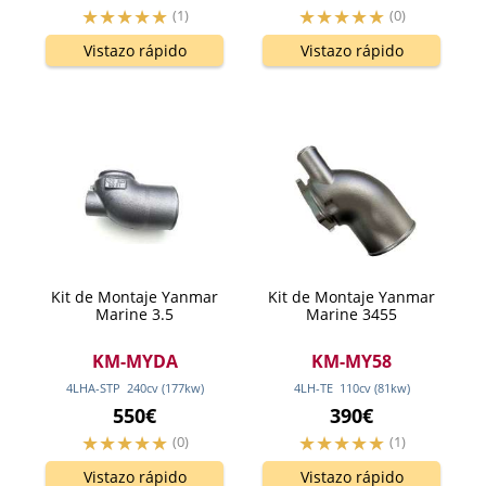
(1)
(0)
Vistazo rápido
Vistazo rápido
Kit de Montaje Yanmar
Kit de Montaje Yanmar
Marine 3.5
Marine 3455
KM-MYDA
KM-MY58
4LHA-STP
240
cv
(177
kw
)
4LH-TE
110
cv
(81
kw
)
550€
390€
(0)
(1)
Vistazo rápido
Vistazo rápido