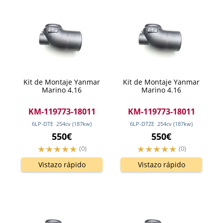
Kit de Montaje Yanmar
Kit de Montaje Yanmar
Marino 4.16
Marino 4.16
KM-119773-18011
KM-119773-18011
6LP-DTE
254
cv
(187
kw
)
6LP-DTZE
254
cv
(187
kw
)
550€
550€
(0)
(0)
Vistazo rápido
Vistazo rápido