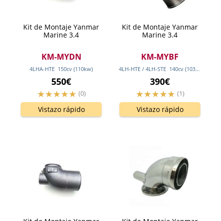
Kit de Montaje Yanmar
Kit de Montaje Yanmar
Marine 3.4
Marine 3.4
KM-MYDN
KM-MYBF
4LHA-HTE
150
cv
(110
kw
)
4LH-HTE / 4LH-STE
140
cv
(103
kw
)
550€
390€
(0)
(1)
Vistazo rápido
Vistazo rápido