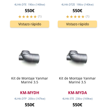
4LHA-DTE
190
cv
(140
kw
)
4LHA-DTZE
190
cv
(140
kw
)
550€
550€
(1)
(1)
Vistazo rápido
Vistazo rápido
Kit de Montaje Yanmar
Kit de Montaje Yanmar
Marine 3.5
Marine 3.5
KM-MYDH
KM-MYDA
4LHA-DTP
200
cv
(147
kw
)
4LHA-STE
230
cv
(169
kw
)
550€
550€