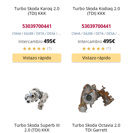
Turbo Skoda Karoq 2.0
Turbo Skoda Kodiaq 2.0
(TDI) KKK
(TDI) KKK
53039700441
53039700441
CNHA / EA288 / DETA / DESA / EA288 / DDAA / DFHA
190
cv
(140
kw
)
CNHA / EA288 / DETA / DESA / EA288 / DDAA / DFHA
495€
495€
Intercambio
Intercambio
(1)
(1)
Vistazo rápido
Vistazo rápido
Turbo Skoda Superb III
Turbo Skoda Octavia 2.0
2.0 (TDI) KKK
TDI Garrett