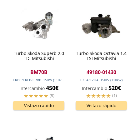
Turbo Skoda Superb 2.0
Turbo Skoda Octavia 1.4
TDI Mitsubishi
TSI Mitsubishi
BM70B
49180-01430
CRBC/CRLB/CRBB
150
cv
(110
kw
)
CZEA/CZDA
150
cv
(110
kw
)
450€
520€
Intercambio
Intercambio
(9)
(1)
Vistazo rápido
Vistazo rápido