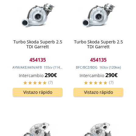
Turbo Skoda Superb 2.5
Turbo Skoda Superb 2.5
TDI Garrett
TDI Garrett
454135
454135
AYM/AKE/AKN/AFB
155
cv
(114
kw
)
BFC/BCZ/BDG
163
cv
(120
kw
)
290€
290€
Intercambio
Intercambio
(7)
(7)
Vistazo rápido
Vistazo rápido