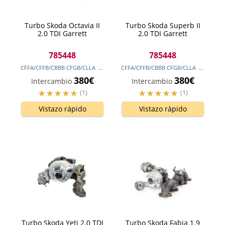
Turbo Skoda Octavia II
Turbo Skoda Superb II
2.0 TDI Garrett
2.0 TDI Garrett
785448
785448
CFFA/CFFB/CBBB CFGB/CLLA
170
cv
(125
CFFA/CFFB/CBBB CFGB/CLLA
kw
)
170
cv
(12
380€
380€
Intercambio
Intercambio
(1)
(1)
Vistazo rápido
Vistazo rápido
Turbo Skoda Yeti 2.0 TDI
Turbo Skoda Fabia 1.9