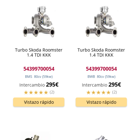
Turbo Skoda Roomster
Turbo Skoda Roomster
1.4 TDI KKK
1.4 TDI KKK
54399700054
54399700054
BMS
80
cv
(59
kw
)
BWB
80
cv
(59
kw
)
295€
295€
Intercambio
Intercambio
(2)
(2)
Vistazo rápido
Vistazo rápido