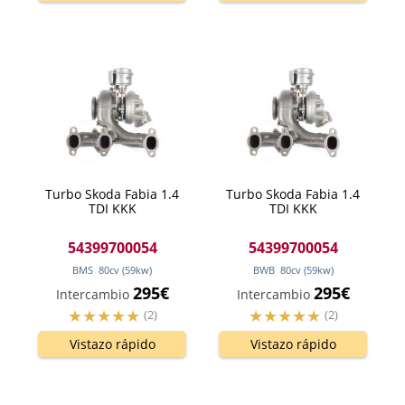
Turbo Skoda Fabia 1.4
Turbo Skoda Fabia 1.4
TDI KKK
TDI KKK
54399700054
54399700054
BMS
80
cv
(59
kw
)
BWB
80
cv
(59
kw
)
295€
295€
Intercambio
Intercambio
(2)
(2)
Vistazo rápido
Vistazo rápido