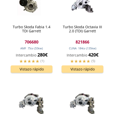
Turbo Skoda Fabia 1.4
Turbo Skoda Octavia III
TDI Garrett
2.0 (TDI) Garrett
706680
821866
AMF
75
cv
(55
kw
)
CUNA
184
cv
(135
kw
)
280€
420€
Intercambio
Intercambio
(1)
(5)
Vistazo rápido
Vistazo rápido