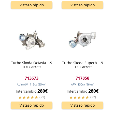
Vistazo rápido
Vistazo rápido
Turbo Skoda Octavia 1.9
Turbo Skoda Superb 1.9
TDI Garrett
TDI Garrett
713673
717858
AUY/AJM
115
cv
(85
kw
)
AFV
130
cv
(96
kw
)
280€
280€
Intercambio
Intercambio
(21)
(22)
Vistazo rápido
Vistazo rápido