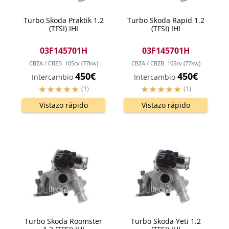
Turbo Skoda Praktik 1.2
Turbo Skoda Rapid 1.2
(TFSI) IHI
(TFSI) IHI
03F145701H
03F145701H
CBZA / CBZB
105
cv
(77
kw
)
CBZA / CBZB
105
cv
(77
kw
)
450€
450€
Intercambio
Intercambio
(1)
(1)
Vistazo rápido
Vistazo rápido
Turbo Skoda Roomster
Turbo Skoda Yeti 1.2