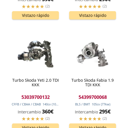
(2)
(2)
Vistazo rápido
Vistazo rápido
Turbo Skoda Yeti 2.0 TDI
Turbo Skoda Fabia 1.9
KKK
TDI KKK
53039700132
54399700068
CFFB / CBAA / CBAB
140
cv
(103
kw
)
BLS / BMT
105
cv
(77
kw
)
360€
295€
Intercambio
Intercambio
(2)
(2)
Vistazo rápido
Vistazo rápido