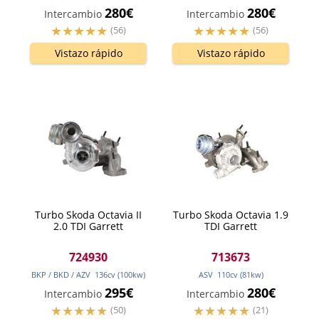
280€
280€
Intercambio
Intercambio
(56)
(56)
Vistazo rápido
Vistazo rápido
Turbo Skoda Octavia II
Turbo Skoda Octavia 1.9
2.0 TDI Garrett
TDI Garrett
724930
713673
BKP / BKD / AZV
136
cv
(100
kw
)
ASV
110
cv
(81
kw
)
295€
280€
Intercambio
Intercambio
(50)
(21)