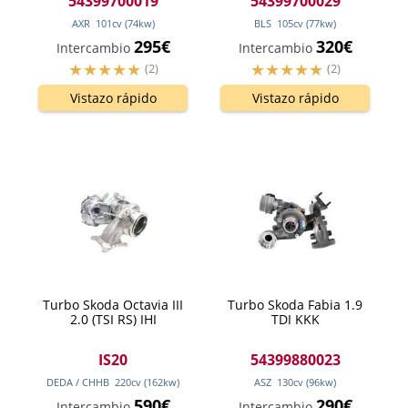
54399700019
54399700029
AXR
101
cv
(74
kw
)
BLS
105
cv
(77
kw
)
295€
320€
Intercambio
Intercambio
(2)
(2)
Vistazo rápido
Vistazo rápido
Turbo Skoda Octavia III
Turbo Skoda Fabia 1.9
2.0 (TSI RS) IHI
TDI KKK
IS20
54399880023
DEDA / CHHB
220
cv
(162
kw
)
ASZ
130
cv
(96
kw
)
590€
290€
Intercambio
Intercambio