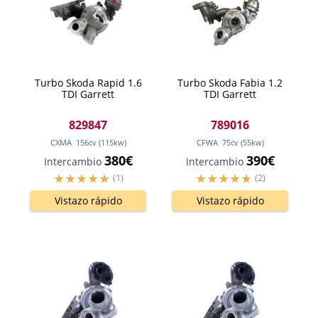
Turbo Skoda Rapid 1.6
Turbo Skoda Fabia 1.2
TDI Garrett
TDI Garrett
829847
789016
CXMA
156
cv
(115
kw
)
CFWA
75
cv
(55
kw
)
380€
390€
Intercambio
Intercambio
(1)
(2)
Vistazo rápido
Vistazo rápido