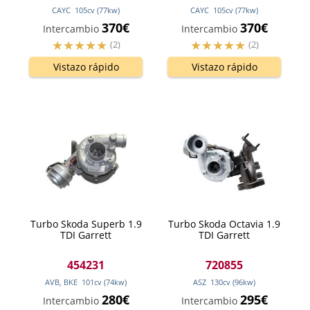
CAYC
105
cv
(77
kw
)
CAYC
105
cv
(77
kw
)
370€
370€
Intercambio
Intercambio
(2)
(2)
Vistazo rápido
Vistazo rápido
Turbo Skoda Superb 1.9
Turbo Skoda Octavia 1.9
TDI Garrett
TDI Garrett
454231
720855
AVB, BKE
101
cv
(74
kw
)
ASZ
130
cv
(96
kw
)
280€
295€
Intercambio
Intercambio