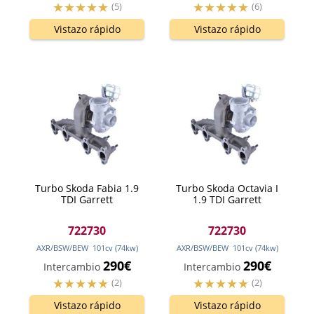
(5)
(6)
Vistazo rápido
Vistazo rápido
Turbo Skoda Fabia 1.9
Turbo Skoda Octavia I
TDI Garrett
1.9 TDI Garrett
722730
722730
AXR/BSW/BEW
101
cv
(74
kw
)
AXR/BSW/BEW
101
cv
(74
kw
)
290€
290€
Intercambio
Intercambio
(2)
(2)
Vistazo rápido
Vistazo rápido