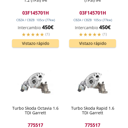
1.2 (TFSI) IHI
(TFSI) IHI
03F145701H
03F145701H
CBZA / CBZB
105
cv
(77
kw
)
CBZA / CBZB
105
cv
(77
kw
)
450€
450€
Intercambio
Intercambio
(1)
(1)
Vistazo rápido
Vistazo rápido
Turbo Skoda Octavia 1.6
Turbo Skoda Rapid 1.6
TDI Garrett
TDI Garrett
775517
775517