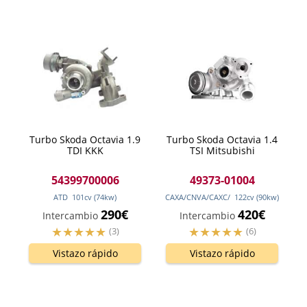
Turbo Skoda Octavia 1.9
Turbo Skoda Octavia 1.4
TDI KKK
TSI Mitsubishi
54399700006
49373-01004
ATD
101
cv
(74
kw
)
CAXA/CNVA/CAXC/
122
cv
(90
kw
)
290€
420€
Intercambio
Intercambio
(3)
(6)
Vistazo rápido
Vistazo rápido