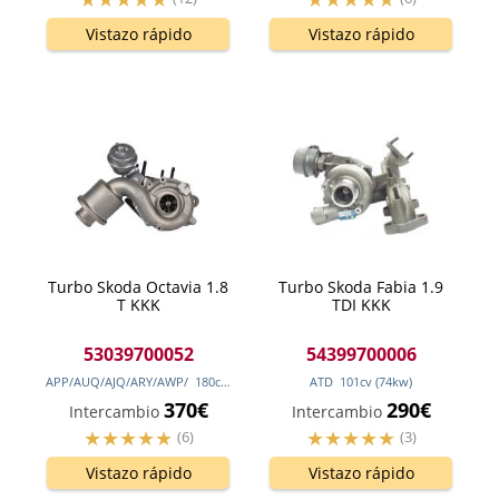
Vistazo rápido
Vistazo rápido
Turbo Skoda Octavia 1.8
Turbo Skoda Fabia 1.9
T KKK
TDI KKK
53039700052
54399700006
APP/AUQ/AJQ/ARY/AWP/
180
cv
(132
kw
)
ATD
101
cv
(74
kw
)
370€
290€
Intercambio
Intercambio
(6)
(3)
Vistazo rápido
Vistazo rápido