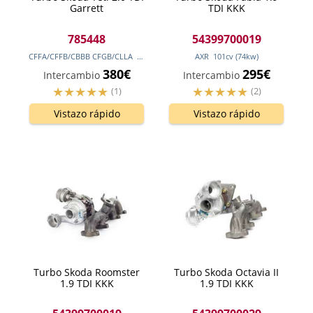
Garrett
TDI KKK
785448
54399700019
CFFA/CFFB/CBBB CFGB/CLLA
170
cv
(125
kw
)
AXR
101
cv
(74
kw
)
380€
295€
Intercambio
Intercambio
(1)
(2)
Vistazo rápido
Vistazo rápido
Turbo Skoda Roomster
Turbo Skoda Octavia II
1.9 TDI KKK
1.9 TDI KKK