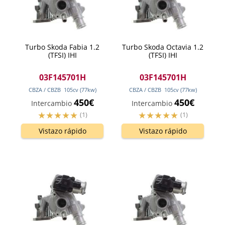
Turbo Skoda Fabia 1.2
Turbo Skoda Octavia 1.2
(TFSI) IHI
(TFSI) IHI
03F145701H
03F145701H
CBZA / CBZB
105
cv
(77
kw
)
CBZA / CBZB
105
cv
(77
kw
)
450€
450€
Intercambio
Intercambio
(1)
(1)
Vistazo rápido
Vistazo rápido