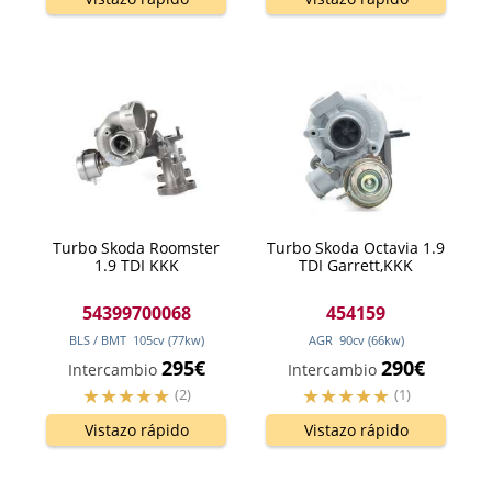
Turbo Skoda Roomster
Turbo Skoda Octavia 1.9
1.9 TDI KKK
TDI Garrett,KKK
54399700068
454159
BLS / BMT
105
cv
(77
kw
)
AGR
90
cv
(66
kw
)
295€
290€
Intercambio
Intercambio
(2)
(1)
Vistazo rápido
Vistazo rápido