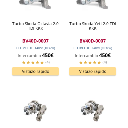
Turbo Skoda Octavia 2.0
Turbo Skoda Yeti 2.0 TDI
TDI KKK
KKK
BV40D-0007
BV40D-0007
CFFB/CFHC
140
cv
(103
kw
)
CFFB/CFHC
140
cv
(103
kw
)
450€
450€
Intercambio
Intercambio
(4)
(4)
Vistazo rápido
Vistazo rápido