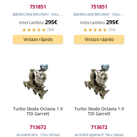
751851
751851
BJB/BKC/BXE/BRU/BXF/
105
cv
(77
kw
)
BJB/BKC/BXE/BRU/BXF/
105
cv
(77
kw
)
295€
295€
Intercambio
Intercambio
(54)
(54)
Vistazo rápido
Vistazo rápido
Turbo Skoda Octavia 1.9
Turbo Skoda Octavia 1.9
TDI Garrett
TDI Garrett
713672
713672
ALH/AHF/ASV
110
cv
(81
kw
)
ALH/AHF/AJM/AUY
90
cv
(66
kw
)