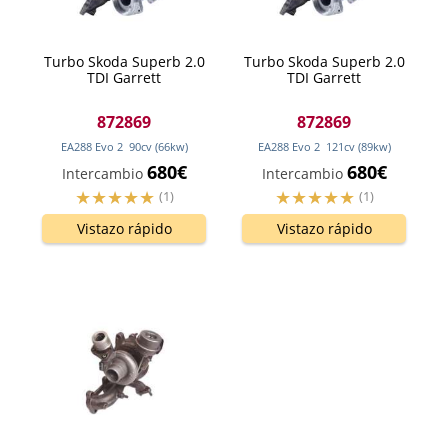
Turbo Skoda Superb 2.0
Turbo Skoda Superb 2.0
TDI Garrett
TDI Garrett
872869
872869
EA288 Evo 2
90
cv
(66
kw
)
EA288 Evo 2
121
cv
(89
kw
)
680€
680€
Intercambio
Intercambio
(1)
(1)
Vistazo rápido
Vistazo rápido