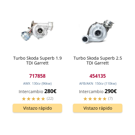
Turbo Skoda Superb 1.9
Turbo Skoda Superb 2.5
TDI Garrett
TDI Garrett
717858
454135
AWX
130
cv
(96
kw
)
AFB/AKN
150
cv
(110
kw
)
280€
290€
Intercambio
Intercambio
(22)
(7)
Vistazo rápido
Vistazo rápido