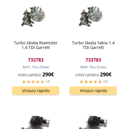
Turbo Skoda Roomster
Turbo Skoda Fabia 1.4
1.4 TDI Garrett
TDI Garrett
733783
733783
BAY3
75
cv
(55
kw
)
BNM
70
cv
(51
kw
)
290€
290€
Intercambio
Intercambio
(4)
(4)
Vistazo rápido
Vistazo rápido