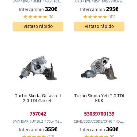
BMP / BVD / BMM
140
cv
(103
kw
)
BKD / BYL / BSY
140
cv
(103
kw
)
320€
295€
Intercambio
Intercambio
(6)
(31)
Vistazo rápido
Vistazo rápido
Turbo Skoda Octavia II
Turbo Skoda Yeti 2.0 TDI
2.0 TDI Garrett
KKK
757042
53039700139
BMN BMR BUY BUZ
170
cv
(125
kw
)
CBAB/CBDA/CBDB/CFHC
140
cv
(103
kw
)
355€
360€
Intercambio
Intercambio
(12)
(6)