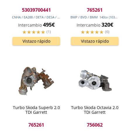
53039700441
765261
CNHA / EA288 / DETA / DESA / EA288 / DDAA / DFHA
BMP / BVD / BMM
190
cv
140
(140
cv
kw
(103
)
kw
)
495€
320€
Intercambio
Intercambio
(1)
(6)
Vistazo rápido
Vistazo rápido
Turbo Skoda Superb 2.0
Turbo Skoda Octavia 2.0
TDI Garrett
TDI Garrett
765261
756062