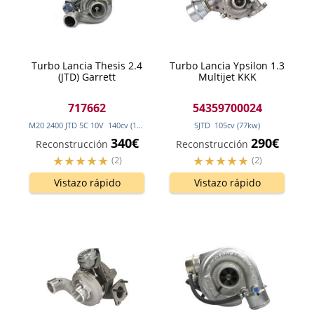
Turbo Lancia Thesis 2.4
Turbo Lancia Ypsilon 1.3
(JTD) Garrett
Multijet KKK
717662
54359700024
M20 2400 JTD 5C 10V
140
cv
(103
kw
)
SJTD
105
cv
(77
kw
)
340€
290€
Reconstrucción
Reconstrucción
(2)
(2)
Vistazo rápido
Vistazo rápido