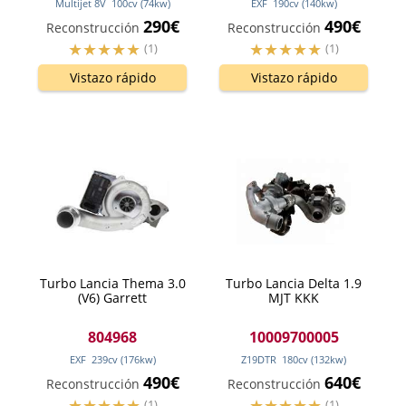
Multijet 8V
100
cv
(74
kw
)
EXF
190
cv
(140
kw
)
290€
490€
Reconstrucción
Reconstrucción
(1)
(1)
Vistazo rápido
Vistazo rápido
Turbo Lancia Thema 3.0
Turbo Lancia Delta 1.9
(V6) Garrett
MJT KKK
804968
10009700005
EXF
239
cv
(176
kw
)
Z19DTR
180
cv
(132
kw
)
490€
640€
Reconstrucción
Reconstrucción
(1)
(1)