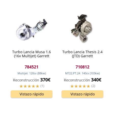
Turbo Lancia Musa 1.6
Turbo Lancia Thesis 2.4
(16v Multijet) Garrett
(JTD) Garrett
784521
710812
Multijet
120
cv
(88
kw
)
M722.PT.24
140
cv
(103
kw
)
370€
340€
Reconstrucción
Reconstrucción
(1)
(2)
Vistazo rápido
Vistazo rápido