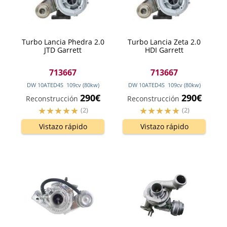
Turbo Lancia Phedra 2.0
Turbo Lancia Zeta 2.0
JTD Garrett
HDI Garrett
713667
713667
DW 10ATED4S
109
cv
(80
kw
)
DW 10ATED4S
109
cv
(80
kw
)
290€
290€
Reconstrucción
Reconstrucción
(2)
(2)
Vistazo rápido
Vistazo rápido