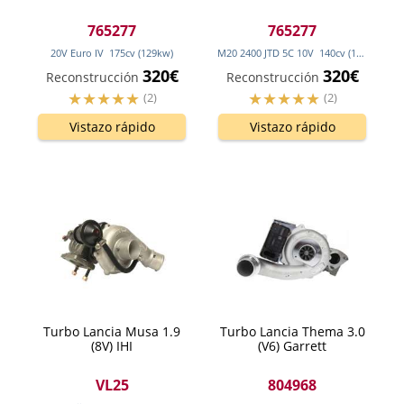
765277
765277
20V Euro IV
175
cv
(129
kw
)
M20 2400 JTD 5C 10V
140
cv
(103
kw
)
320€
320€
Reconstrucción
Reconstrucción
(2)
(2)
Vistazo rápido
Vistazo rápido
Turbo Lancia Musa 1.9
Turbo Lancia Thema 3.0
(8V) IHI
(V6) Garrett
VL25
804968