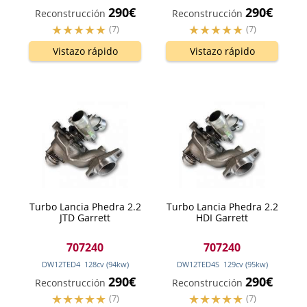
290€
290€
Reconstrucción
Reconstrucción
(7)
(7)
Vistazo rápido
Vistazo rápido
Turbo Lancia Phedra 2.2
Turbo Lancia Phedra 2.2
JTD Garrett
HDI Garrett
707240
707240
DW12TED4
128
cv
(94
kw
)
DW12TED4S
129
cv
(95
kw
)
290€
290€
Reconstrucción
Reconstrucción
(7)
(7)