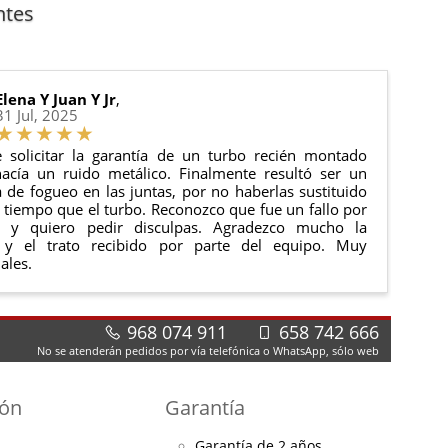
ntes
Elena Y Juan Y Jr
,
31 Jul, 2025
 solicitar la garantía de un turbo recién montado
acía un ruido metálico. Finalmente resultó ser un
de fogueo en las juntas, por no haberlas sustituido
tiempo que el turbo. Reconozco que fue un fallo por
e y quiero pedir disculpas. Agradezco mucho la
 y el trato recibido por parte del equipo. Muy
ales.
968 074 911
658 742 666
No se atenderán pedidos por vía telefónica o WhatsApp, sólo web
ión
Garantía
Garantía de 2 años