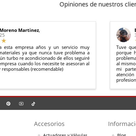
Opiniones de nuestros clie
 Moreno Martinez
,
025
a esta empresa años y un servicio muy
Tuve que
materiales ya que nunca tuve problema a
porque h
ún turbo re acondicionado de ellos seguiré
problema 
mpresa cuando los necesite te asesoran al
al mismo 
 responsables (recomendable)
mi part
atención
profesion
Accesorios
Informac
Actuadores y Válvulas
Blog