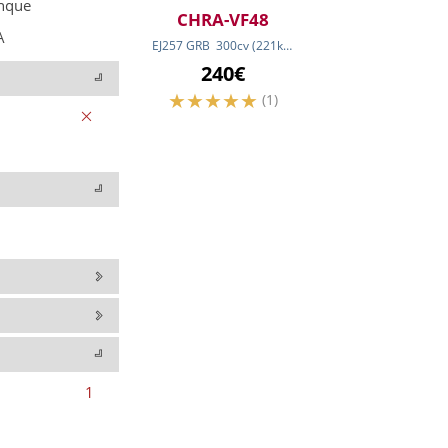
nque
CHRA-VF48
A
EJ257 GRB
300
cv
(221
kw
)
240€
(1)
1