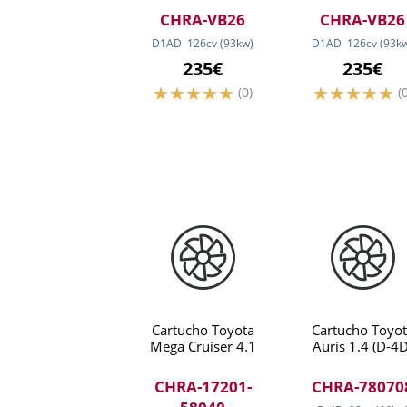
CHRA-VB26
CHRA-VB26
D1AD
126
cv
(93
kw
)
D1AD
126
cv
(93
k
235€
235€
(0)
(
Cartucho Toyota
Cartucho Toyot
Mega Cruiser 4.1
Auris 1.4 (D-4D
CHRA-17201-
CHRA-78070