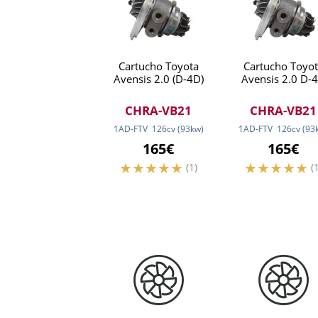
Cartucho Toyota
Cartucho Toyot
Avensis 2.0 (D-4D)
Avensis 2.0 D-
CHRA-VB21
CHRA-VB21
1AD-FTV
126
cv
(93
kw
)
1AD-FTV
126
cv
(93
165€
165€
(1)
(