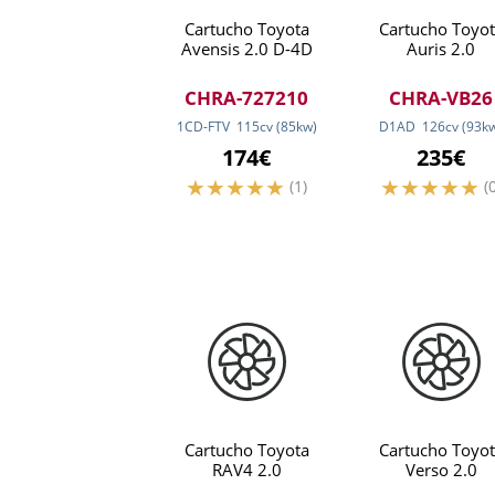
Cartucho Toyota
Cartucho Toyot
Avensis 2.0 D-4D
Auris 2.0
CHRA-727210
CHRA-VB26
1CD-FTV
115
cv
(85
kw
)
D1AD
126
cv
(93
k
174€
235€
(1)
(
Cartucho Toyota
Cartucho Toyot
RAV4 2.0
Verso 2.0