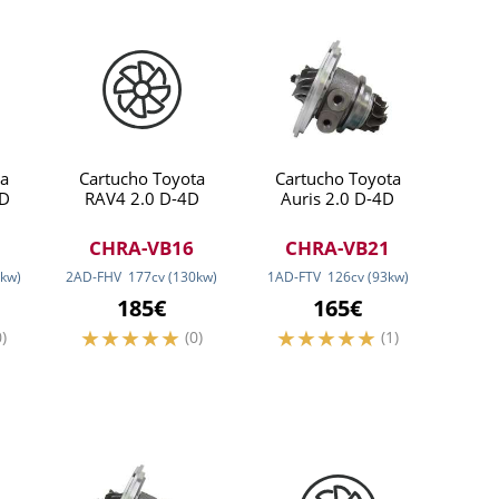
a
Cartucho Toyota
Cartucho Toyota
4D
RAV4 2.0 D-4D
Auris 2.0 D-4D
CHRA-VB16
CHRA-VB21
kw
)
2AD-FHV
177
cv
(130
kw
)
1AD-FTV
126
cv
(93
kw
)
185€
165€
0)
(0)
(1)