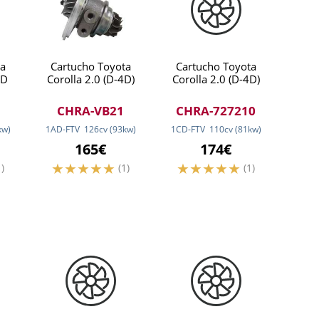
a
Cartucho Toyota
Cartucho Toyota
4D
Corolla 2.0 (D-4D)
Corolla 2.0 (D-4D)
CHRA-VB21
CHRA-727210
kw
)
1AD-FTV
126
cv
(93
kw
)
1CD-FTV
110
cv
(81
kw
)
165€
174€
1)
(1)
(1)