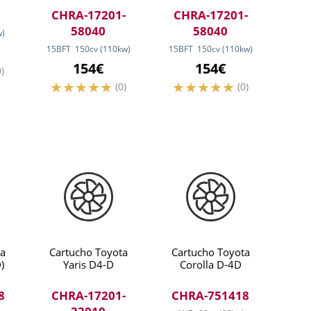
CHRA-17201-
CHRA-17201-
58040
58040
w
)
15BFT
150
cv
(110
kw
)
15BFT
150
cv
(110
kw
)
154€
154€
0)
(0)
(0)
a
Cartucho Toyota
Cartucho Toyota
)
Yaris D4-D
Corolla D-4D
8
CHRA-17201-
CHRA-751418