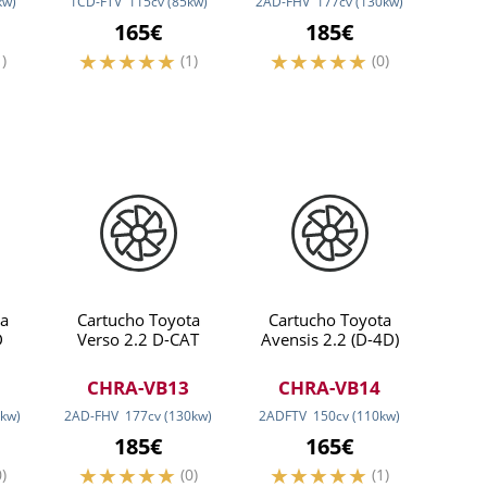
kw
)
1CD-FTV
115
cv
(85
kw
)
2AD-FHV
177
cv
(130
kw
)
165€
185€
1)
(1)
(0)
a
Cartucho Toyota
Cartucho Toyota
D
Verso 2.2 D-CAT
Avensis 2.2 (D-4D)
CHRA-VB13
CHRA-VB14
kw
)
2AD-FHV
177
cv
(130
kw
)
2ADFTV
150
cv
(110
kw
)
185€
165€
0)
(0)
(1)