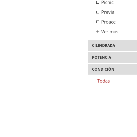
Picnic
Previa
Proace
Ver más...
CILINDRADA
POTENCIA
1.400cc
1.500cc
CONDICIÓN
75cv
2.000cc
90cv
Todas
2.200cc
100cv
4.100cc
110cv
115cv
120cv
126cv