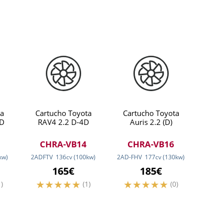
a
Cartucho Toyota
Cartucho Toyota
4D
RAV4 2.2 D-4D
Auris 2.2 (D)
CHRA-VB14
CHRA-VB16
kw
)
2ADFTV
136
cv
(100
kw
)
2AD-FHV
177
cv
(130
kw
)
165€
185€
1)
(1)
(0)