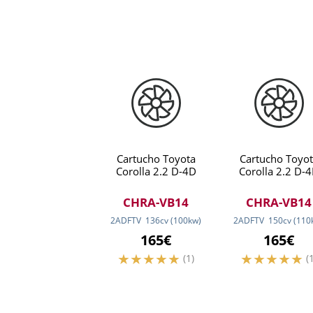
Cartucho Toyota
Cartucho Toyot
Corolla 2.2 D-4D
Corolla 2.2 D-
CHRA-VB14
CHRA-VB14
2ADFTV
136
cv
(100
kw
)
2ADFTV
150
cv
(110
165€
165€
(1)
(