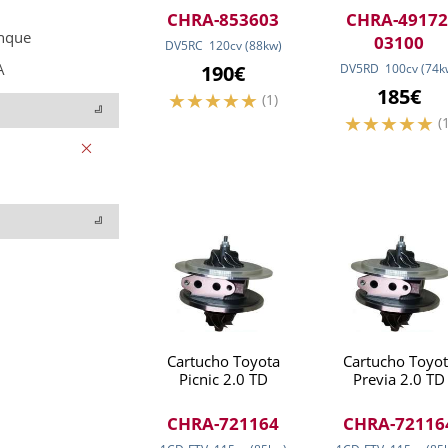
CHRA-853603
CHRA-49172
nque
03100
DV5RC
120
cv
(88
kw
)
A
190€
DV5RD
100
cv
(74
k
185€
(1)
(
Cartucho Toyota
Cartucho Toyot
Picnic 2.0 TD
Previa 2.0 TD
CHRA-721164
CHRA-72116