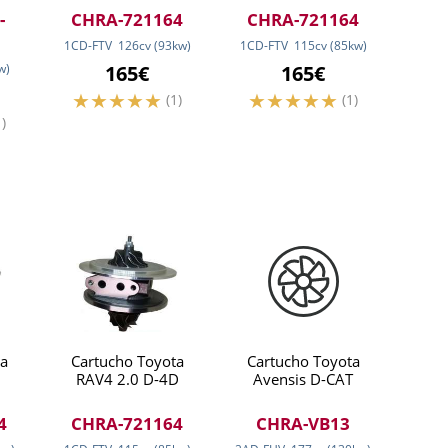
-
CHRA-721164
CHRA-721164
1CD-FTV
126
cv
(93
kw
)
1CD-FTV
115
cv
(85
kw
)
w
)
165€
165€
(1)
(1)
1)
a
Cartucho Toyota
Cartucho Toyota
RAV4 2.0 D-4D
Avensis D-CAT
4
CHRA-721164
CHRA-VB13