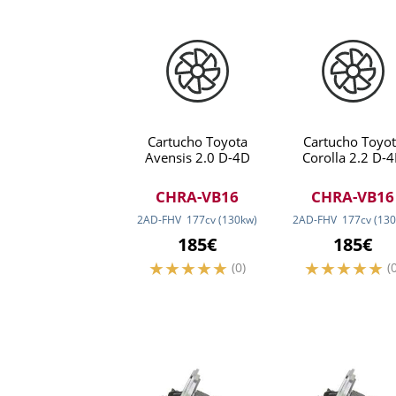
Cartucho Toyota
Cartucho Toyot
Avensis 2.0 D-4D
Corolla 2.2 D-
CHRA-VB16
CHRA-VB16
2AD-FHV
177
cv
(130
kw
)
2AD-FHV
177
cv
(130
185€
185€
(0)
(