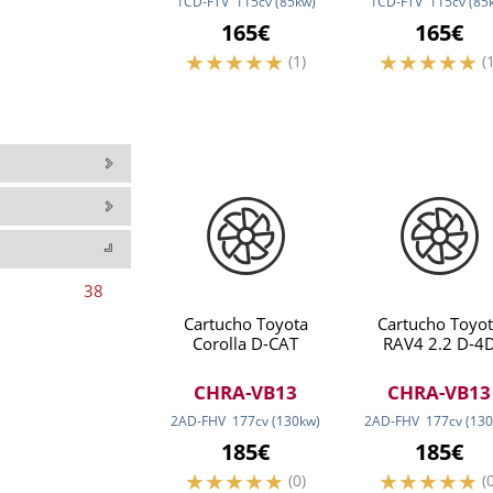
1CD-FTV
115
cv
(85
kw
)
1CD-FTV
115
cv
(85
165€
165€
(1)
(
38
Cartucho Toyota
Cartucho Toyot
Corolla D-CAT
RAV4 2.2 D-4
CHRA-VB13
CHRA-VB13
2AD-FHV
177
cv
(130
kw
)
2AD-FHV
177
cv
(130
185€
185€
(0)
(