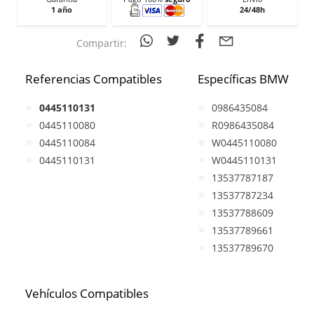
1 año
24/48h
Compartir:
Referencias Compatibles
Específicas BMW
0445110131
0986435084
0445110080
R0986435084
0445110084
W0445110080
0445110131
W0445110131
13537787187
13537787234
13537788609
13537789661
13537789670
Vehículos Compatibles