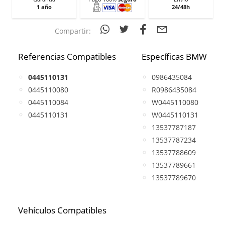
1 año
24/48h
Compartir:
Referencias Compatibles
Específicas BMW
0445110131
0986435084
0445110080
R0986435084
0445110084
W0445110080
0445110131
W0445110131
13537787187
13537787234
13537788609
13537789661
13537789670
Vehículos Compatibles