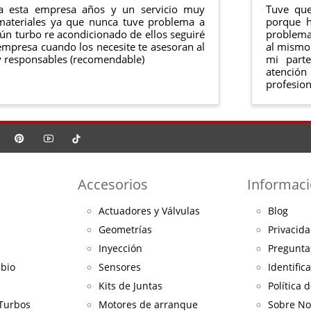
a esta empresa años y un servicio muy
Tuve que
materiales ya que nunca tuve problema a
porque h
ún turbo re acondicionado de ellos seguiré
problema 
mpresa cuando los necesite te asesoran al
al mismo 
 responsables (recomendable)
mi part
atención
profesion
Accesorios
Informac
Actuadores y Válvulas
Blog
Geometrías
Privacida
Inyección
Pregunta
mbio
Sensores
Identific
Kits de Juntas
Política 
 Turbos
Motores de arranque
Sobre No