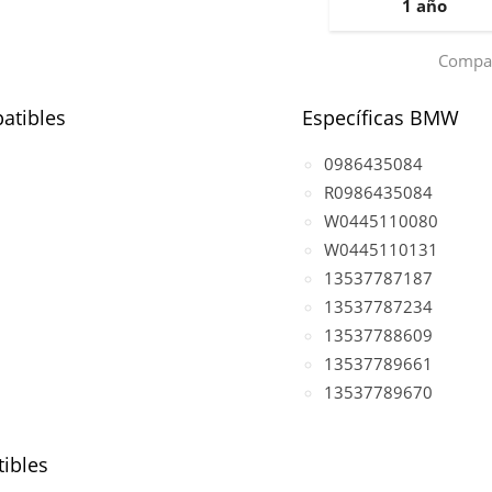
1 año
Compar
atibles
Específicas BMW
0986435084
R0986435084
W0445110080
W0445110131
13537787187
13537787234
13537788609
13537789661
13537789670
ibles