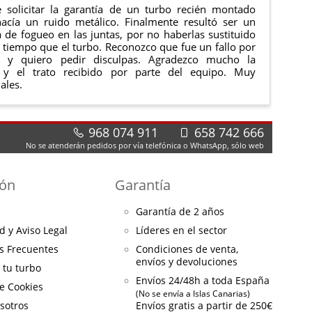
 solicitar la garantía de un turbo recién montado
acía un ruido metálico. Finalmente resultó ser un
de fogueo en las juntas, por no haberlas sustituido
tiempo que el turbo. Reconozco que fue un fallo por
e y quiero pedir disculpas. Agradezco mucho la
 y el trato recibido por parte del equipo. Muy
ales.
968 074 911
658 742 666
No se atenderán pedidos por vía telefónica o WhatsApp, sólo web
ión
Garantía
Garantía de 2 años
d y Aviso Legal
Líderes en el sector
s Frecuentes
Condiciones de venta,
envíos y devoluciones
a tu turbo
Envíos 24/48h a toda España
de Cookies
(No se envía a Islas Canarias)
sotros
Envíos gratis a partir de 250€