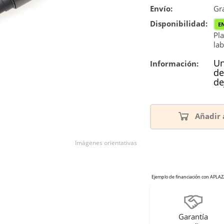
Envío:
Gra
Disponibilidad:
E
Pla
lab
Un
Información:
de
de
Añadir 
Imágenes orientativas
Garantía