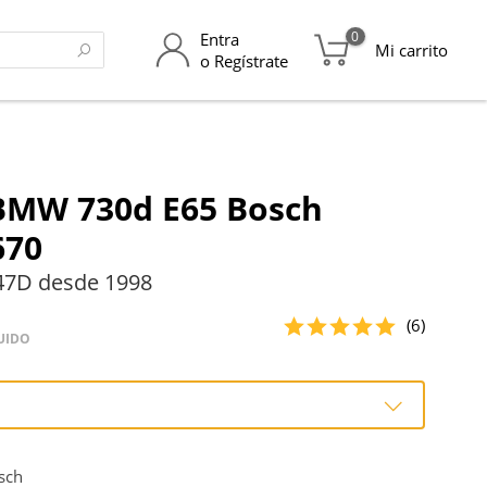
0
Entra
Mi carrito
o Regístrate
 BMW 730d E65 Bosch
670
47D desde 1998
(6)
UIDO
o
sch