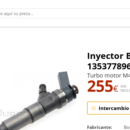
Inyector
13537789
Turbo motor M
255
€
IVA
INCL
Intercambio
Intercambi
Fabricante:
Bo