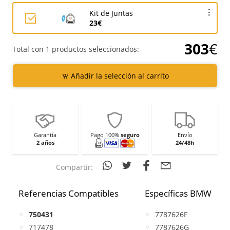
Kit de Juntas
23€
303
€
Total con 1 productos seleccionados:
Añadir la selección al carrito
Garantía
Pago 100%
seguro
Envío
2 años
24/48h
Compartir:
Referencias Compatibles
Específicas BMW
750431
7787626F
717478
7787626G