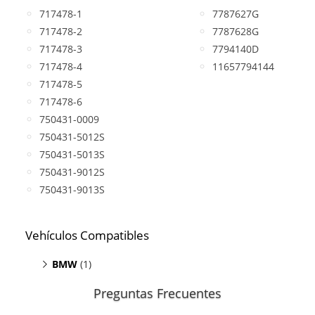
717478-1
7787627G
717478-2
7787628G
717478-3
7794140D
717478-4
11657794144
717478-5
717478-6
750431-0009
750431-5012S
750431-5013S
750431-9012S
750431-9013S
Vehículos Compatibles
BMW
(1)
X3 E83
(motor M47TU)
Preguntas Frecuentes