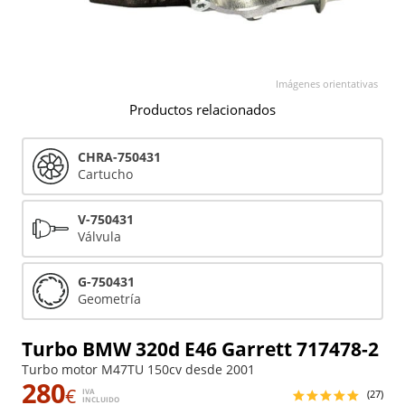
Imágenes orientativas
Productos relacionados
CHRA-750431
Cartucho
V-750431
Válvula
G-750431
Geometría
Turbo BMW 320d E46 Garrett 717478-2
Turbo motor M47TU 150cv desde 2001
280
€
IVA
(27)
INCLUIDO