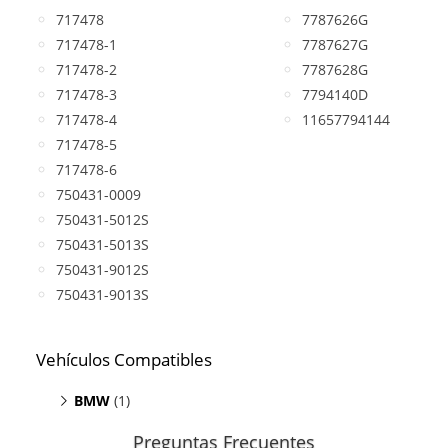
717478
7787626G
717478-1
7787627G
717478-2
7787628G
717478-3
7794140D
717478-4
11657794144
717478-5
717478-6
750431-0009
750431-5012S
750431-5013S
750431-9012S
750431-9013S
Vehículos Compatibles
BMW
(1)
X3 E83
(motor M47TU)
Preguntas Frecuentes