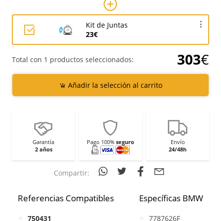
Kit de Juntas
23€
303
€
Total con 1 productos seleccionados:
Añadir la selección al carrito
Garantía
Pago 100%
seguro
Envío
2 años
24/48h
Compartir:
Referencias Compatibles
Específicas BMW
750431
7787626F