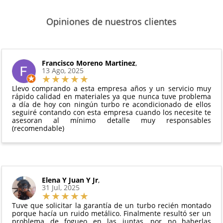
adquiridos por consumidores finales.
de venta, incluyendo el seguimiento del pedido para
2 años de garantía
: Para el resto de productos
que puedas localizar tu paquete en todo momento.
Sí, puedes devolver cualquier producto en el plazo
Los plazos pueden variar según el destino y la
(excepto los indicados a continuación).
Opiniones de nuestros clientes
de
14 días naturales
desde la fecha de entrega.
disponibilidad del producto.
6 meses de garantía
: Inyectores de
Además, desde tu
panel de usuario
en nuestra web
intercambio, actuadores, motores de arranque
puedes ver en todo momento el estado de tu
Condiciones:
y compresores de aire acondicionado.
pedido.
El producto
no debe haber sido montado ni
Francisco Moreno Martinez
,
Todas nuestras garantías cumplen con la legislación
13 Ago, 2025
manipulado
vigente. Consulta nuestras
condiciones generales
Debe devolverse en su
embalaje original
y en
para más información.
Llevo comprando a esta empresa años y un servicio muy
perfectas condiciones
rápido calidad en materiales ya que nunca tuve problema
a día de hoy con ningún turbo re acondicionado de ellos
seguiré contando con esta empresa cuando los necesite te
asesoran al mínimo detalle muy responsables
(recomendable)
Elena Y Juan Y Jr
,
31 Jul, 2025
Tuve que solicitar la garantía de un turbo recién montado
porque hacía un ruido metálico. Finalmente resultó ser un
problema de fogueo en las juntas, por no haberlas