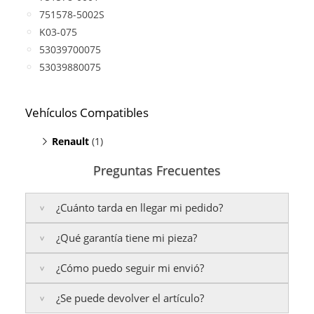
751578-5002S
K03-075
53039700075
53039880075
Vehículos Compatibles
Renault
(1)
Sofirm Van DI-D
(motor 8140.43S.4000)
Preguntas Frecuentes
¿Cuánto tarda en llegar mi pedido?
¿Qué garantía tiene mi pieza?
Península:
Entregamos en un plazo estimado de
24
a 48 horas laborables
, si realizas tu pedido antes de
¿Cómo puedo seguir mi envió?
las
17:00 h
.
La garantía varía según el tipo de producto:
Islas Baleares:
¿Se puede devolver el artículo?
El tiempo estimado de entrega es de
3 años de garantía
: Para productos nuevos
Te enviaremos un correo electrónico con la factura
48 a 72 horas laborables
.