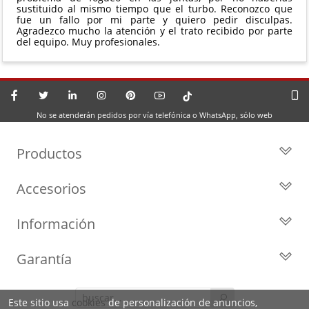
sustituido al mismo tiempo que el turbo. Reconozco que
fue un fallo por mi parte y quiero pedir disculpas.
Agradezco mucho la atención y el trato recibido por parte
del equipo. Muy profesionales.
No se atenderán pedidos por vía telefónica o WhatsApp, sólo web
Productos
Todos los Turbos
Accesorios
Turbos por Marca
Actuadores y Válvulas
Turbos Nuevos
Información
Geometrías
Turbos de Intercambio
Blog
Inyección
Cartuchos
Garantía
Privacidad y Aviso Legal
Sensores
Reconstrucción de Turbos
Garantía de 2 años
Preguntas Frecuentes
Kits de Juntas
Líderes en el sector
Este sitio usa
cookies
de personalización de anuncios,
Identifica tu turbo
Motores de arranque