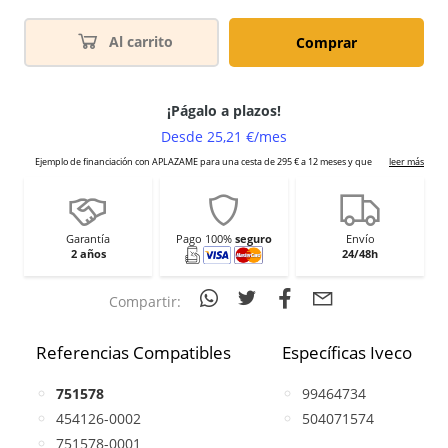
Al carrito
Comprar
Garantía
Pago 100%
seguro
Envío
2 años
24/48h
Compartir:
Referencias Compatibles
Específicas Iveco
751578
99464734
454126-0002
504071574
751578-0001